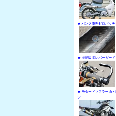
★ パンク修理ゼロパッチ
★ 振動吸収レバーガード
★ モタードマフラー & 
ツ