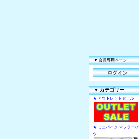
▼ 会員専用ページ
▼
カテゴリー
★ アウトレットセール
★ ミニバイク マフラー/
ツ