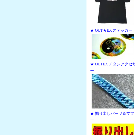
★ OUT★EX ステッカー
★ OUTEX チタンアクセ
ー
★ 掘り出しパーツ＆マフ
ー