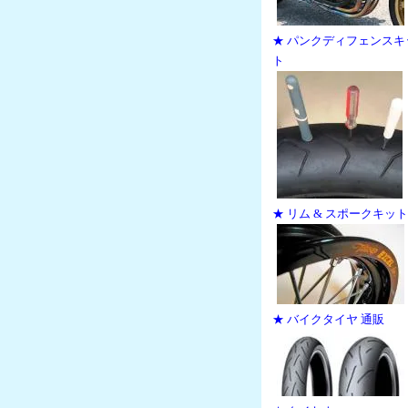
★ パンクディフェンスキ
ト
★ リム & スポークキット
★ バイクタイヤ 通販