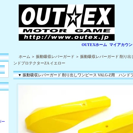
OUTEXホーム
マイアカウン
|
|
ホーム
＞
振動吸収レバーガード
＞
振動吸収レバーガード 削り出し
ンドプロテクターZA イエロー
▼ 振動吸収レバーガード 削り出しワンピース VALG-Z用 ハンド
パー