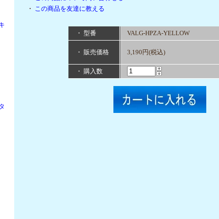
・
この商品を友達に教える
キ
・ 型番
VALG-HPZA-YELLOW
・ 販売価格
3,190円(税込)
・ 購入数
タ