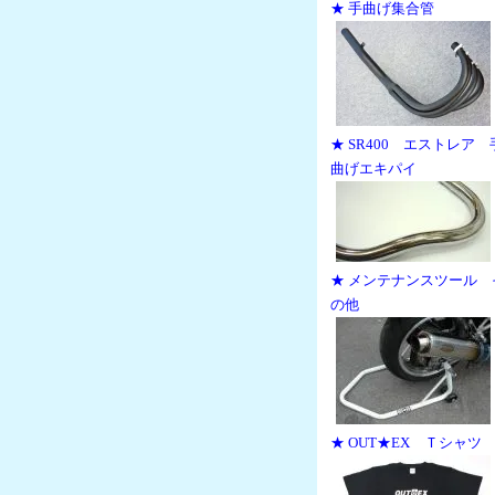
★ 手曲げ集合管
★ SR400 エストレア 
曲げエキパイ
★ メンテナンスツール 
の他
★ OUT★EX Ｔシャツ