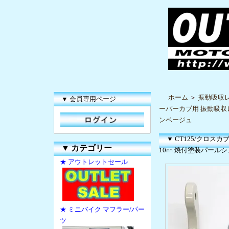
ホーム
＞
振動吸収
▼ 会員専用ページ
ーパーカブ用 振動吸収
ンベージュ
▼ CT125/クロス
▼
カテゴリー
10㎜ 焼付塗装パール
★ アウトレットセール
★ ミニバイク マフラー/パー
ツ