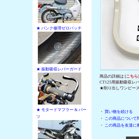
★ パンク修理ゼロパッチ
★ 振動吸収レバーガード
商品の詳細は [
こちら
CT125用振動吸収
★削り出しワンピース用
★ モタードマフラー & パー
・
買い物を続ける
ツ
・
この商品について
・
この商品を友達に