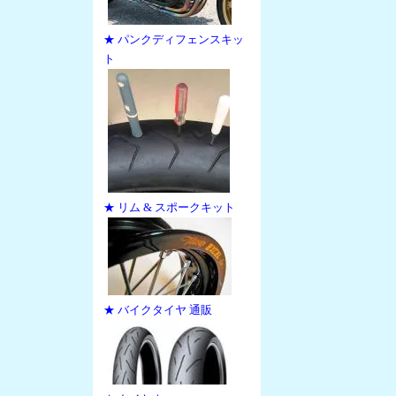
★ パンクディフェンスキッ
ト
★ リム & スポークキット
★ バイクタイヤ 通販