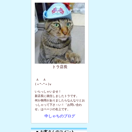
トラ店長
 Λ   Λ

(＝^-^＝)v
いらっしゃいませ！
新店長に就任しましたトラです。
何か御用がありましたらなんなりとお
っしゃって下さ～い！「お問い合わ
せ」はページの右上です。
中しゃちのブログ
▼
お客さんのコメント