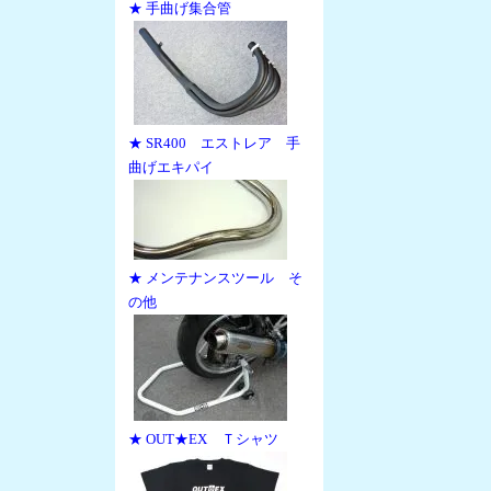
★ 手曲げ集合管
★ SR400 エストレア 手
曲げエキパイ
★ メンテナンスツール そ
の他
★ OUT★EX Ｔシャツ