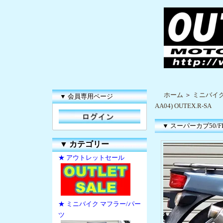
ホーム
＞
ミニバイク
▼ 会員専用ページ
AA04) OUTEX.R-SA
▼ スーパーカブ50/FI (
▼
カテゴリー
★ アウトレットセール
★ ミニバイク マフラー/パー
ツ