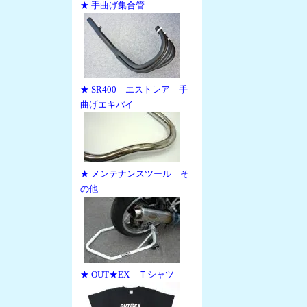
★ 手曲げ集合管
★ SR400 エストレア 手
曲げエキパイ
★ メンテナンスツール そ
の他
★ OUT★EX Ｔシャツ