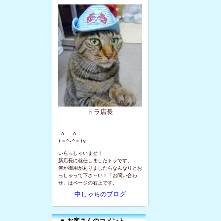
トラ店長
 Λ   Λ

(＝^-^＝)v
いらっしゃいませ！
新店長に就任しましたトラです。
何か御用がありましたらなんなりとお
っしゃって下さ～い！「お問い合わ
せ」はページの右上です。
中しゃちのブログ
▼
お客さんのコメント