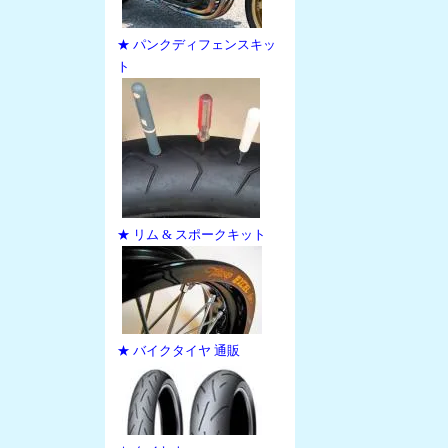
★ パンクディフェンスキッ
ト
★ リム & スポークキット
★ バイクタイヤ 通販