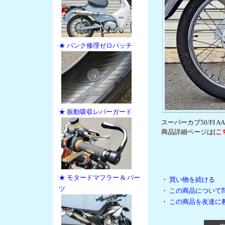
★ パンク修理ゼロパッチ
★ 振動吸収レバーガード
スーパーカブ50/FI 
商品詳細ページは[
こ
★ モタードマフラー & パー
・
買い物を続ける
ツ
・
この商品について
・
この商品を友達に