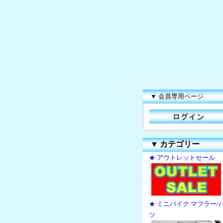
▼ 会員専用ページ
▼
カテゴリー
★ アウトレットセール
★ ミニバイク マフラー/
ツ