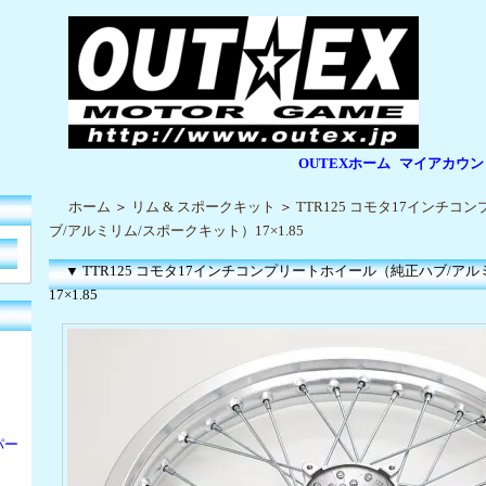
OUTEXホーム
マイアカウン
|
|
ホーム
＞
リム & スポークキット
＞
TTR125 コモタ17インチ
ブ/アルミリム/スポークキット）17×1.85
▼ TTR125 コモタ17インチコンプリートホイール（純正ハブ/ア
17×1.85
パー