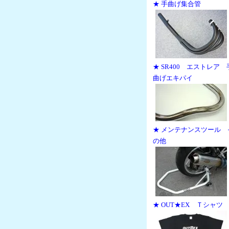
★ 手曲げ集合管
★ SR400 エストレア 
曲げエキパイ
★ メンテナンスツール 
の他
★ OUT★EX Ｔシャツ