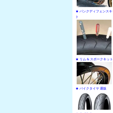
★ パンクディフェンスキ
ト
★ リム & スポークキット
★ バイクタイヤ 通販