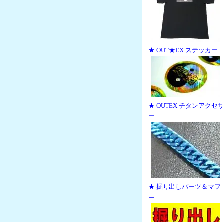
★ OUT★EX ステッカー
★ OUTEX チタンアクセ
ー
★ 掘り出しパーツ＆マフ
ー