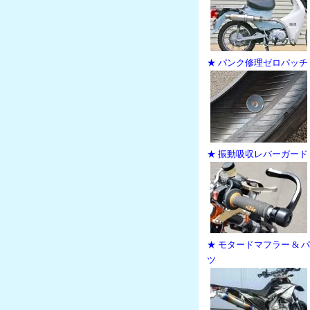
★ パンク修理ゼロパッチ
★ 振動吸収レバーガード
★ モタードマフラー & 
ツ