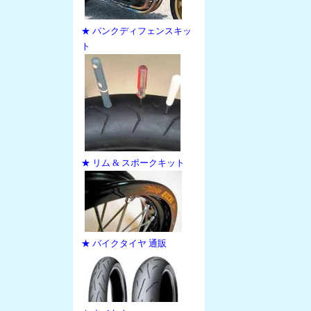
★ パンクディフェンスキッ
ト
★ リム & スポークキット
★ バイクタイヤ 通販