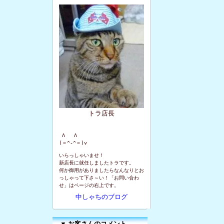
トラ店長
 Λ   Λ

(＝^-^＝)v
いらっしゃいませ！
新店長に就任しましたトラです。
何か御用がありましたらなんなりとお
っしゃって下さ～い！「お問い合わ
せ」はページの右上です。
中しゃちのブログ
▼
お客さんのコメント