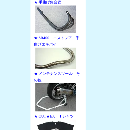
★ 手曲げ集合管
★ SR400 エストレア 手
曲げエキパイ
★ メンテナンスツール そ
の他
★ OUT★EX Ｔシャツ