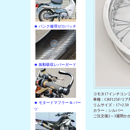
★ パンク修理ゼロパッチ
★ 振動吸収レバーガード
コモタ17インチコン
車種：CRF125F/リア
★ モタードマフラー & パー
リムサイズ：17×2.50
ツ
カラー：シルバー
ご注文後2～3週間か