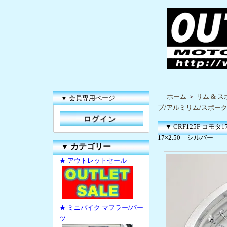
ホーム
＞
リム & 
▼ 会員専用ページ
ブ/アルミリム/スポーク
▼ CRF125F 
17×2.50 シルバー
▼
カテゴリー
★ アウトレットセール
★ ミニバイク マフラー/パー
ツ