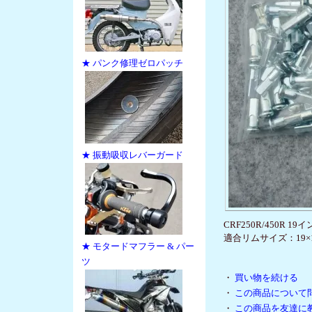
★ パンク修理ゼロパッチ
★ 振動吸収レバーガード
CRF250R/450
適合リムサイズ：19×1.8
★ モタードマフラー & パー
ツ
・
買い物を続ける
・
この商品について
・
この商品を友達に