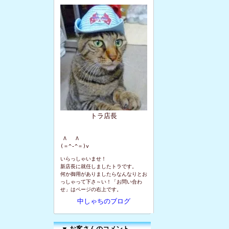
トラ店長
 Λ   Λ

(＝^-^＝)v
いらっしゃいませ！
新店長に就任しましたトラです。
何か御用がありましたらなんなりとお
っしゃって下さ～い！「お問い合わ
せ」はページの右上です。
中しゃちのブログ
▼
お客さんのコメント