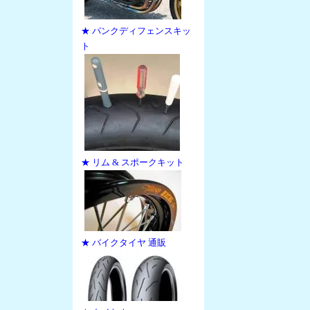
★ パンクディフェンスキッ
ト
★ リム & スポークキット
★ バイクタイヤ 通販