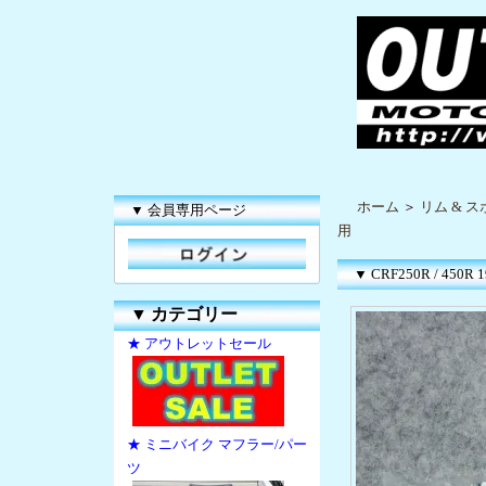
ホーム
＞
リム & 
▼ 会員専用ページ
用
▼ CRF250R / 
▼
カテゴリー
★ アウトレットセール
★ ミニバイク マフラー/パー
ツ