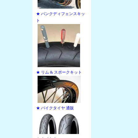
★ パンクディフェンスキッ
ト
★ リム & スポークキット
★ バイクタイヤ 通販