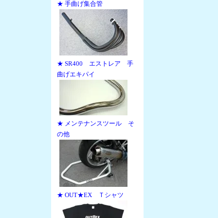
★ 手曲げ集合管
★ SR400 エストレア 手
曲げエキパイ
★ メンテナンスツール そ
の他
★ OUT★EX Ｔシャツ