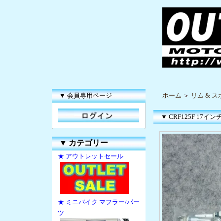
▼ 会員専用ページ
ホーム
＞
リム & 
▼ CRF125F 1
▼
カテゴリー
★ アウトレットセール
★ ミニバイク マフラー/パー
ツ