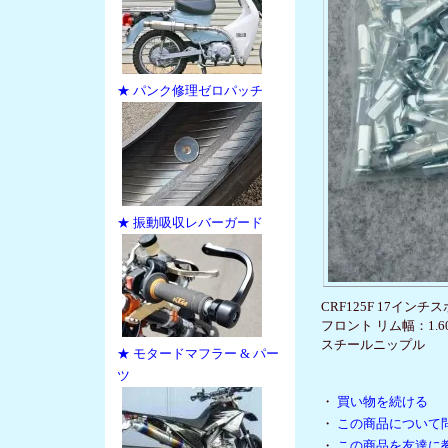
★ パンク修理ゼロパッチ
★ 振動吸収レバーガード
CRF125F 17イ
フロント リム幅：1.60 1.
スチールニップル
★ モタードマフラー & パー
ツ
・
買い物を続ける
・
この商品について
・
この商品を友達に