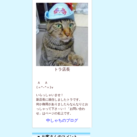
トラ店長
 Λ   Λ

(＝^-^＝)v
いらっしゃいませ！
新店長に就任しましたトラです。
何か御用がありましたらなんなりとお
っしゃって下さ～い！「お問い合わ
せ」はページの右上です。
中しゃちのブログ
▼
お客さんのコメント