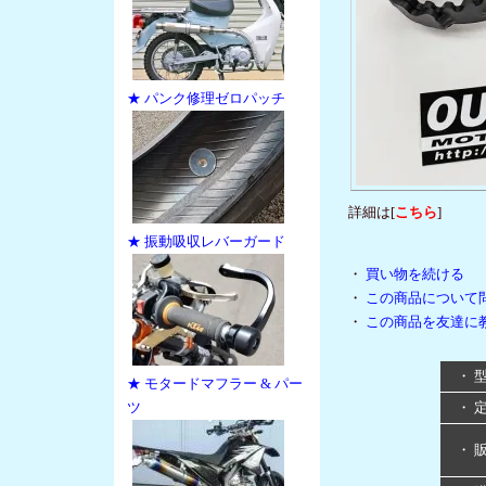
★ パンク修理ゼロパッチ
詳細は[
こちら
]
★ 振動吸収レバーガード
・
買い物を続ける
・
この商品について
・
この商品を友達に
・ 
★ モタードマフラー & パー
ツ
・ 
・ 