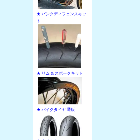
★ パンクディフェンスキッ
ト
★ リム & スポークキット
★ バイクタイヤ 通販