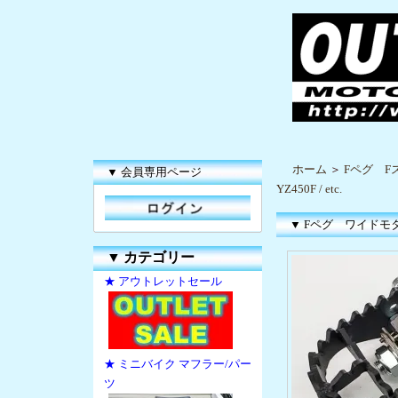
ホーム
＞
Fペグ F
▼ 会員専用ページ
YZ450F / etc.
▼ Fペグ ワイドモタード 
▼
カテゴリー
★ アウトレットセール
★ ミニバイク マフラー/パー
ツ