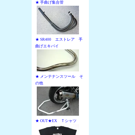
★ 手曲げ集合管
★ SR400 エストレア 手
曲げエキパイ
★ メンテナンスツール そ
の他
★ OUT★EX Ｔシャツ