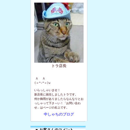
トラ店長
 Λ   Λ

(＝^-^＝)v
いらっしゃいませ！
新店長に就任しましたトラです。
何か御用がありましたらなんなりとお
っしゃって下さ～い！「お問い合わ
せ」はページの右上です。
中しゃちのブログ
▼
お客さんのコメント