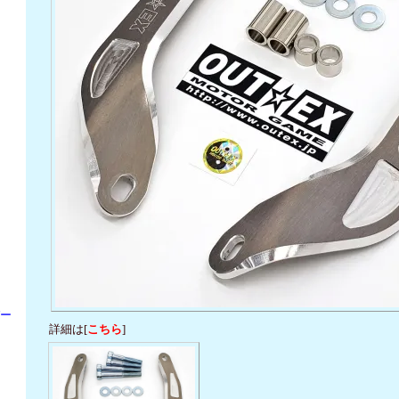
パー
詳細は[
こちら
]