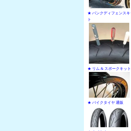
★ パンクディフェンスキ
ト
★ リム & スポークキット
★ バイクタイヤ 通販