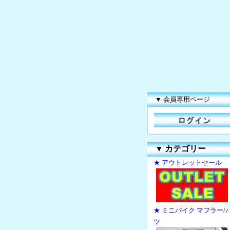
▼ 会員専用ページ
▼
カテゴリー
★ アウトレットセール
★ ミニバイク マフラー/
ツ