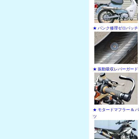
★ パンク修理ゼロパッチ
★ 振動吸収レバーガード
★ モタードマフラー & 
ツ