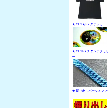
★ OUT★EX ステッカー
★ OUTEX チタンアクセ
ー
★ 掘り出しパーツ＆マフ
ー