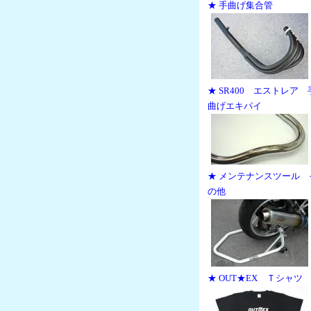
★ 手曲げ集合管
★ SR400 エストレア 
曲げエキパイ
★ メンテナンスツール 
の他
★ OUT★EX Ｔシャツ