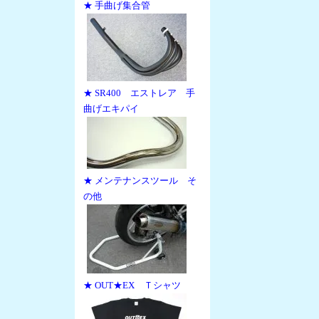
★ 手曲げ集合管
★ SR400 エストレア 手
曲げエキパイ
★ メンテナンスツール そ
の他
★ OUT★EX Ｔシャツ