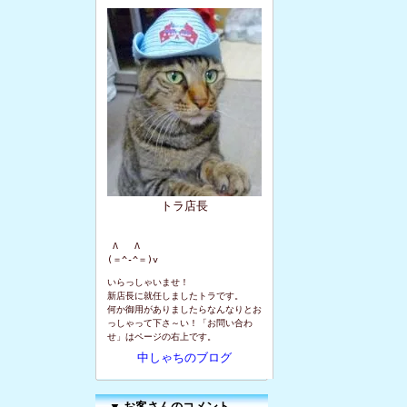
トラ店長
 Λ   Λ

(＝^-^＝)v
いらっしゃいませ！
新店長に就任しましたトラです。
何か御用がありましたらなんなりとお
っしゃって下さ～い！「お問い合わ
せ」はページの右上です。
中しゃちのブログ
▼
お客さんのコメント