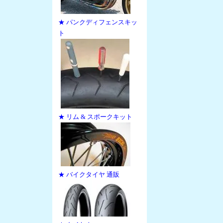
★ パンクディフェンスキッ
ト
★ リム & スポークキット
★ バイクタイヤ 通販