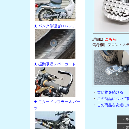
★ パンク修理ゼロパッチ
詳細は[
こちら
]
備考欄にフロントス
★ 振動吸収レバーガード
・
買い物を続ける
・
この商品について
★ モタードマフラー & パー
・
この商品を友達に
ツ
・ 
・ 