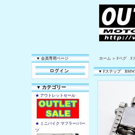
▼ 会員専用ページ
ホーム
＞
Fペグ F
▼ Fステップ BMW 
▼
カテゴリー
★ アウトレットセール
★ ミニバイク マフラー/パー
ツ