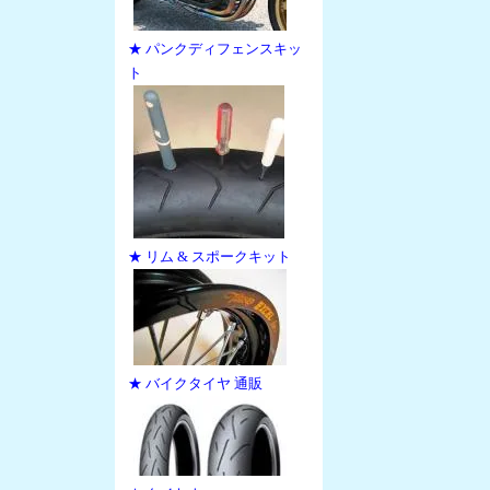
★ パンクディフェンスキッ
ト
★ リム & スポークキット
★ バイクタイヤ 通販