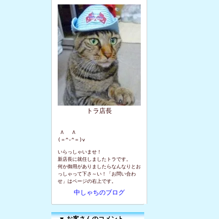
トラ店長
 Λ   Λ

(＝^-^＝)v
いらっしゃいませ！
新店長に就任しましたトラです。
何か御用がありましたらなんなりとお
っしゃって下さ～い！「お問い合わ
せ」はページの右上です。
中しゃちのブログ
▼
お客さんのコメント