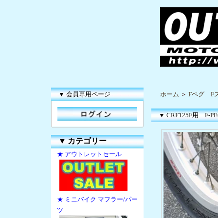
▼ 会員専用ページ
ホーム
＞
Fペグ F
▼ CRF125F用 F-
▼
カテゴリー
★ アウトレットセール
★ ミニバイク マフラー/パー
ツ