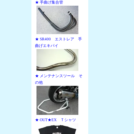
★ 手曲げ集合管
★ SR400 エストレア 手
曲げエキパイ
★ メンテナンスツール そ
の他
★ OUT★EX Ｔシャツ