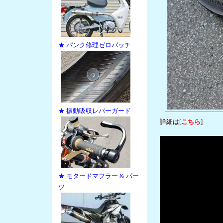
★ パンク修理ゼロパッチ
★ 振動吸収レバーガード
詳細は[
こちら
]
★ モタードマフラー & パー
ツ