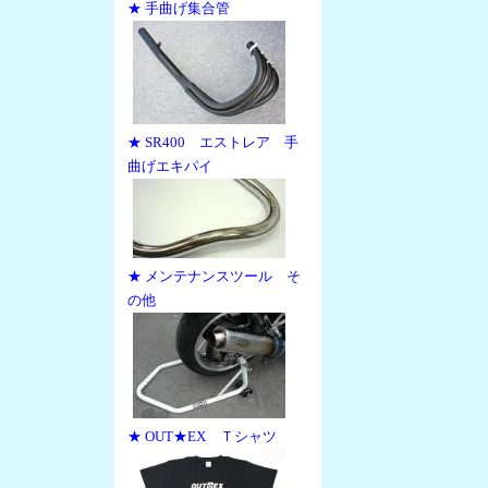
★ 手曲げ集合管
★ SR400 エストレア 手
曲げエキパイ
★ メンテナンスツール そ
の他
★ OUT★EX Ｔシャツ