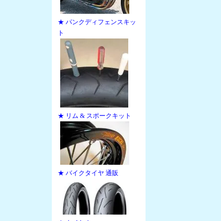
★ パンクディフェンスキッ
ト
★ リム & スポークキット
★ バイクタイヤ 通販