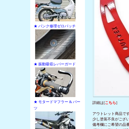
★ パンク修理ゼロパッチ
★ 振動吸収レバーガード
★ モタードマフラー & パー
詳細は[
こちら
]
ツ
アウトレット商品で
少し塗装不良がござ
備考欄にご希望の品