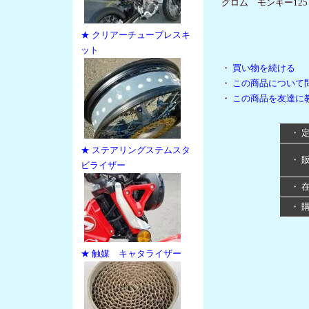
グロム モンキー125
★ クリアーチューブレスキ
ット
・
買い物を続ける
・
この商品について
・
この商品を友達に
・ 
★ ステアリングステムスタ
・ 
ビライザー
・ 
・ 
★ 触媒 キャタライザー