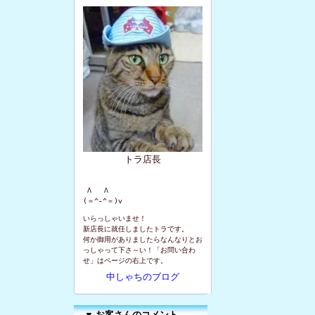
トラ店長
 Λ   Λ

(＝^-^＝)v
いらっしゃいませ！
新店長に就任しましたトラです。
何か御用がありましたらなんなりとお
っしゃって下さ～い！「お問い合わ
せ」はページの右上です。
中しゃちのブログ
▼
お客さんのコメント