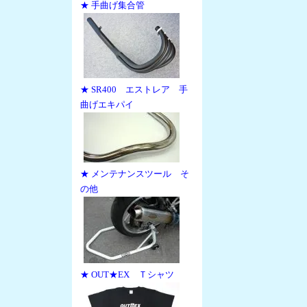
★ 手曲げ集合管
★ SR400 エストレア 手
曲げエキパイ
★ メンテナンスツール そ
の他
★ OUT★EX Ｔシャツ