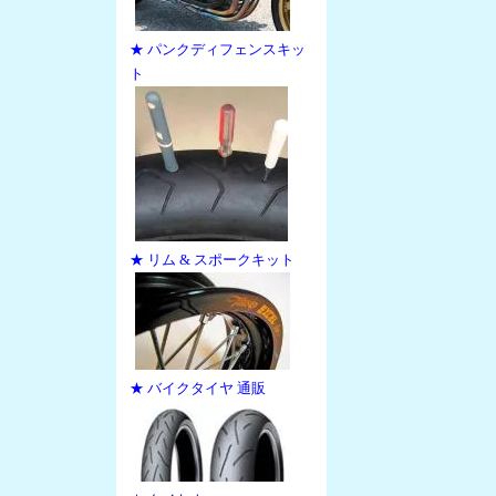
★ パンクディフェンスキッ
ト
★ リム & スポークキット
★ バイクタイヤ 通販