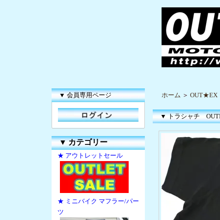
▼ 会員専用ページ
ホーム
＞
OUT★E
▼ トラシャチ OUT
▼
カテゴリー
★ アウトレットセール
★ ミニバイク マフラー/パー
ツ