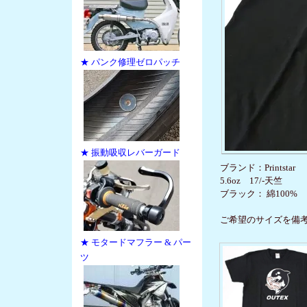
★ パンク修理ゼロパッチ
★ 振動吸収レバーガード
ブランド：Printstar
5.6oz 17/-天竺
ブラック： 綿100%
ご希望のサイズを備
★ モタードマフラー & パー
ツ