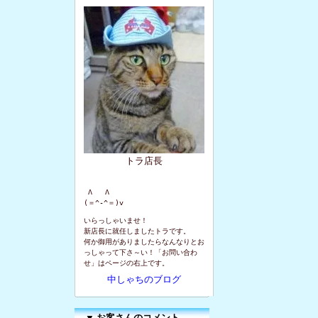
トラ店長
 Λ   Λ

(＝^-^＝)v
いらっしゃいませ！
新店長に就任しましたトラです。
何か御用がありましたらなんなりとお
っしゃって下さ～い！「お問い合わ
せ」はページの右上です。
中しゃちのブログ
▼
お客さんのコメント