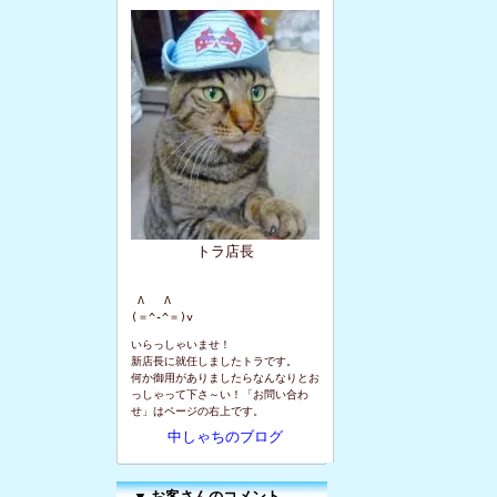
トラ店長
 Λ   Λ

(＝^-^＝)v
いらっしゃいませ！
新店長に就任しましたトラです。
何か御用がありましたらなんなりとお
っしゃって下さ～い！「お問い合わ
せ」はページの右上です。
中しゃちのブログ
▼
お客さんのコメント