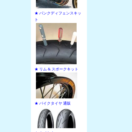
★ パンクディフェンスキッ
ト
★ リム & スポークキット
★ バイクタイヤ 通販