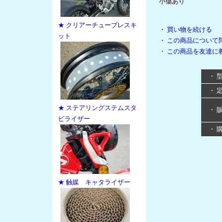
小傷あり
★ クリアーチューブレスキ
・
買い物を続ける
ット
・
この商品について
・
この商品を友達に
・ 
・ 
★ ステアリングステムスタ
・ 
ビライザー
・ 
★ 触媒 キャタライザー