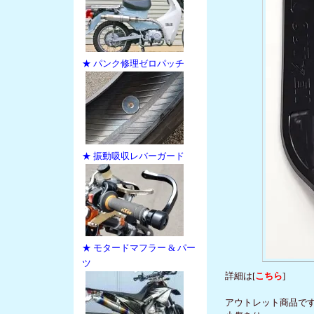
★ パンク修理ゼロパッチ
★ 振動吸収レバーガード
★ モタードマフラー & パー
ツ
詳細は[
こちら
]
アウトレット商品で