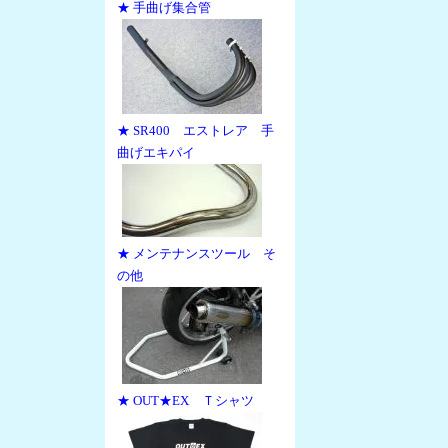
★ 手曲げ集合管
★ SR400 エストレア 手
曲げエキパイ
★ メンテナンスツール そ
の他
★ OUT★EX Ｔシャツ