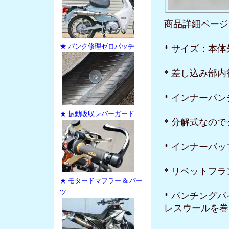
商品詳細ページ
★ パンク修理ゼロパッチ
* サイズ：本体外
* 差し込み部内
* インナーパン
★ 振動吸収レバーガード
* 分解式なの
* インナーバ
* リベットフラ
★ モタードマフラー & パー
ツ
* パンチング
レスウールを巻