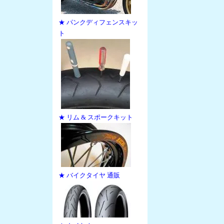
★ パンクディフェンスキッ
ト
★ リム & スポークキット
★ バイクタイヤ 通販