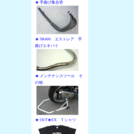
★ 手曲げ集合管
★ SR400 エストレア 手
曲げエキパイ
★ メンテナンスツール そ
の他
★ OUT★EX Ｔシャツ