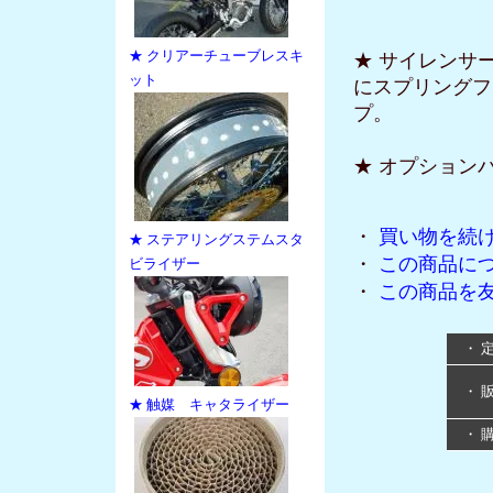
★ クリアーチューブレスキ
★ サイレンサ
ット
にスプリングフ
プ。
★ オプションバ
・
買い物を続
★ ステアリングステムスタ
・
この商品に
ビライザー
・
この商品を
・ 
・ 
★ 触媒 キャタライザー
・ 