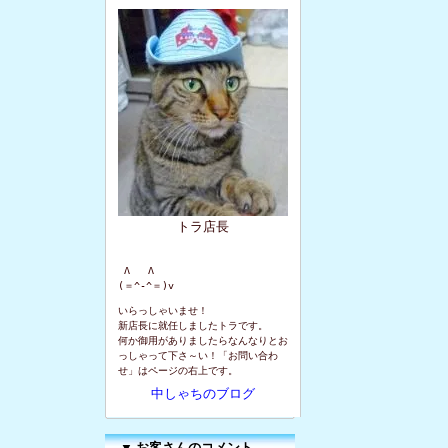
トラ店長
 Λ   Λ

(＝^-^＝)v
いらっしゃいませ！
新店長に就任しましたトラです。
何か御用がありましたらなんなりとお
っしゃって下さ～い！「お問い合わ
せ」はページの右上です。
中しゃちのブログ
▼
お客さんのコメント