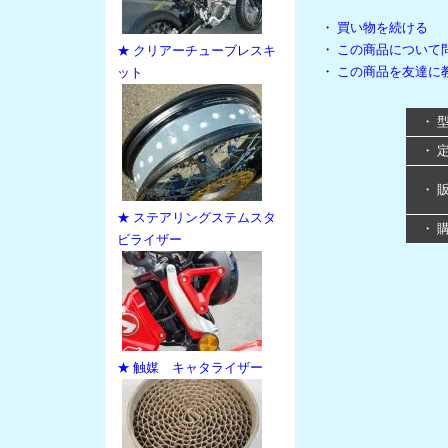
・
買い物を続ける
・
この商品について
★ クリアーチューブレスキ
・
この商品を友達に
ット
・ 
・ 
・ 
★ ステアリングステムスタ
・ 
ビライザー
★ 触媒 キャタライザー