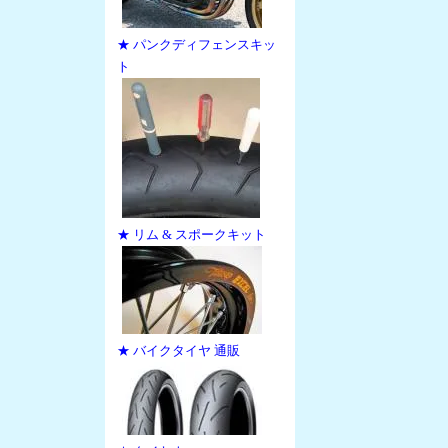
★ パンクディフェンスキッ
ト
★ リム & スポークキット
★ バイクタイヤ 通販