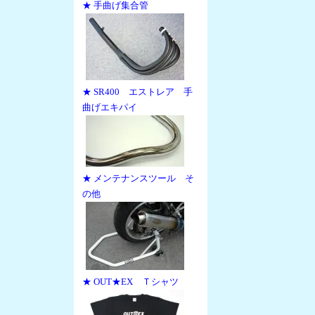
★ 手曲げ集合管
★ SR400 エストレア 手
曲げエキパイ
★ メンテナンスツール そ
の他
★ OUT★EX Ｔシャツ