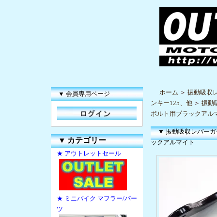
ホーム
＞
振動吸収
▼ 会員専用ページ
ンキー125、他
＞
振動
ボルト用ブラックアル
▼ 振動吸収レバー
▼
カテゴリー
ックアルマイト
★ アウトレットセール
★ ミニバイク マフラー/パー
ツ