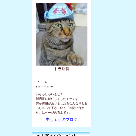
トラ店長
 Λ   Λ

(＝^-^＝)v
いらっしゃいませ！
新店長に就任しましたトラです。
何か御用がありましたらなんなりとお
っしゃって下さ～い！「お問い合わ
せ」はページの右上です。
中しゃちのブログ
▼
お客さんのコメント