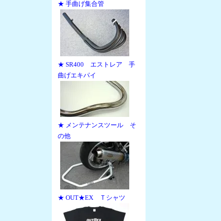
★ 手曲げ集合管
★ SR400 エストレア 手
曲げエキパイ
★ メンテナンスツール そ
の他
★ OUT★EX Ｔシャツ