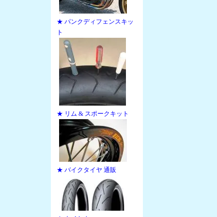
★ パンクディフェンスキッ
ト
★ リム & スポークキット
★ バイクタイヤ 通販