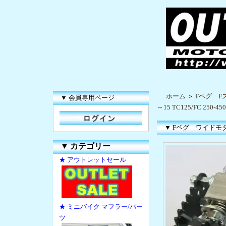
ホーム
＞
Fペグ F
▼ 会員専用ページ
～15 TC125/FC 250-450 /
▼ Fペグ ワイドモタード 7
▼
カテゴリー
★ アウトレットセール
★ ミニバイク マフラー/パー
ツ