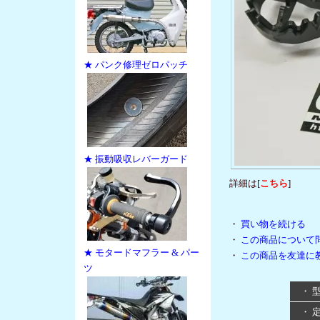
★ パンク修理ゼロパッチ
★ 振動吸収レバーガード
詳細は[
こちら
]
・
買い物を続ける
・
この商品について
★ モタードマフラー & パー
・
この商品を友達に
ツ
・ 
・ 