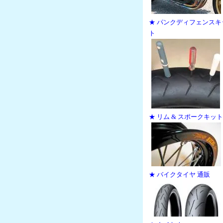
★ パンクディフェンスキ
ト
★ リム & スポークキット
★ バイクタイヤ 通販