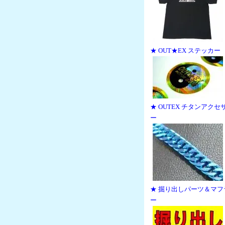
★ OUT★EX ステッカー
★ OUTEX チタンアクセ
ー
★ 掘り出しパーツ＆マフ
ー