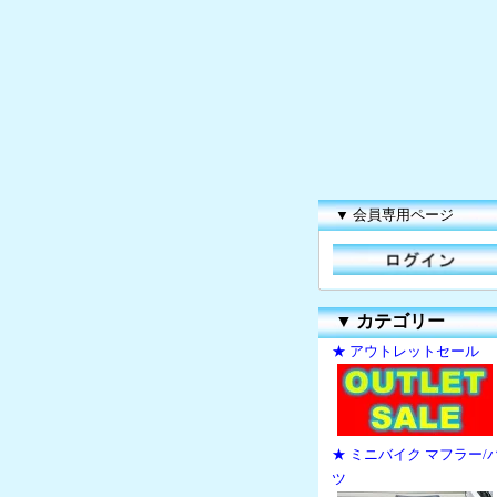
▼ 会員専用ページ
▼
カテゴリー
★ アウトレットセール
★ ミニバイク マフラー/
ツ