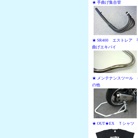
★ 手曲げ集合管
★ SR400 エストレア 
曲げエキパイ
★ メンテナンスツール 
の他
★ OUT★EX Ｔシャツ