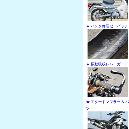
★ パンク修理ゼロパッチ
★ 振動吸収レバーガード
★ モタードマフラー & 
ツ