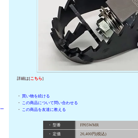
詳細は[
こちら
]
・
買い物を続ける
・
この商品について問い合わせる
パー
・
この商品を友達に教える
・ 型番
FP05WMR
・ 定価
26,400円(税込)