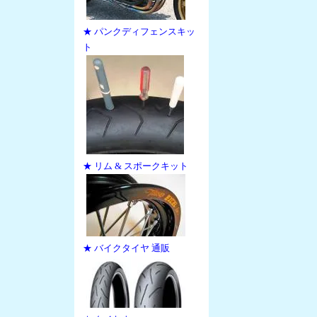
★ パンクディフェンスキッ
ト
★ リム & スポークキット
★ バイクタイヤ 通販