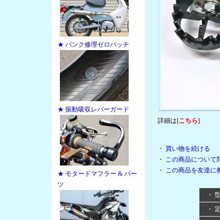
★ パンク修理ゼロパッチ
★ 振動吸収レバーガード
詳細は[
こちら
]
・
買い物を続ける
・
この商品について
・
この商品を友達に
★ モタードマフラー & パー
ツ
・ 
・ 