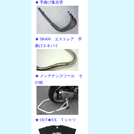
★ 手曲げ集合管
★ SR400 エストレア 手
曲げエキパイ
★ メンテナンスツール そ
の他
★ OUT★EX Ｔシャツ