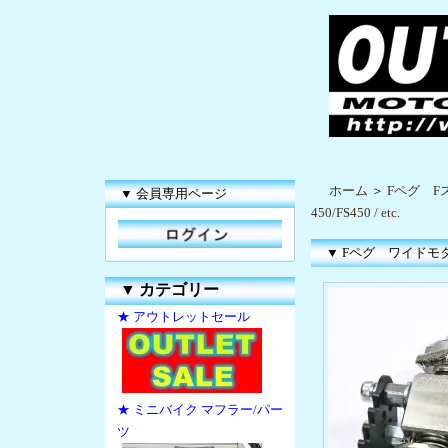
ホーム
＞
Fペグ F
▼ 会員専用ページ
450/FS450 / etc.
▼ Fペグ ワイドモタード 1
▼
カテゴリー
★ アウトレットセール
★ ミニバイク マフラー/パー
ツ