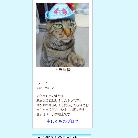
トラ店長
 Λ   Λ

(＝^-^＝)v
いらっしゃいませ！
新店長に就任しましたトラです。
何か御用がありましたらなんなりとお
っしゃって下さ～い！「お問い合わ
せ」はページの右上です。
中しゃちのブログ
▼
お客さんのコメント