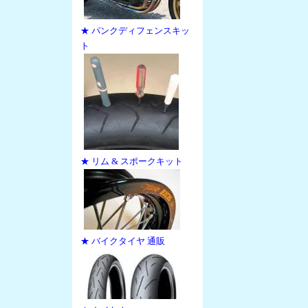
★ パンクディフェンスキッ
ト
★ リム & スポークキット
★ バイクタイヤ 通販