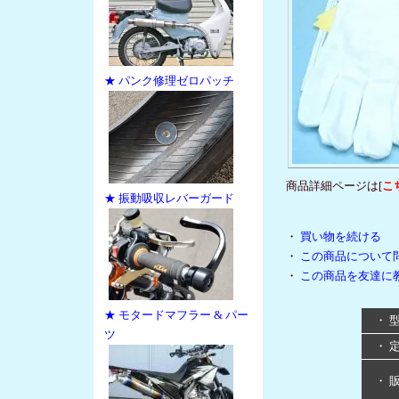
★ パンク修理ゼロパッチ
商品詳細ページは[
こ
★ 振動吸収レバーガード
・
買い物を続ける
・
この商品について
・
この商品を友達に
★ モタードマフラー & パー
・ 
ツ
・ 
・ 