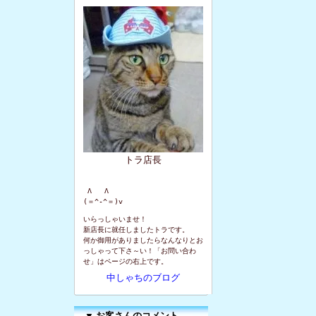
トラ店長
 Λ   Λ

(＝^-^＝)v
いらっしゃいませ！
新店長に就任しましたトラです。
何か御用がありましたらなんなりとお
っしゃって下さ～い！「お問い合わ
せ」はページの右上です。
中しゃちのブログ
▼
お客さんのコメント