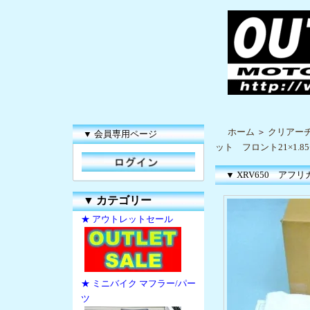
ホーム
＞
クリアー
▼ 会員専用ページ
ット フロント21×1.85+
▼ XRV650 アフリカ
▼
カテゴリー
★ アウトレットセール
★ ミニバイク マフラー/パー
ツ