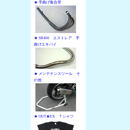
★ 手曲げ集合管
★ SR400 エストレア 手
曲げエキパイ
★ メンテナンスツール そ
の他
★ OUT★EX Ｔシャツ