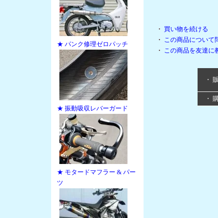
・
買い物を続ける
・
この商品について
★ パンク修理ゼロパッチ
・
この商品を友達に
・ 
・ 
★ 振動吸収レバーガード
★ モタードマフラー & パー
ツ