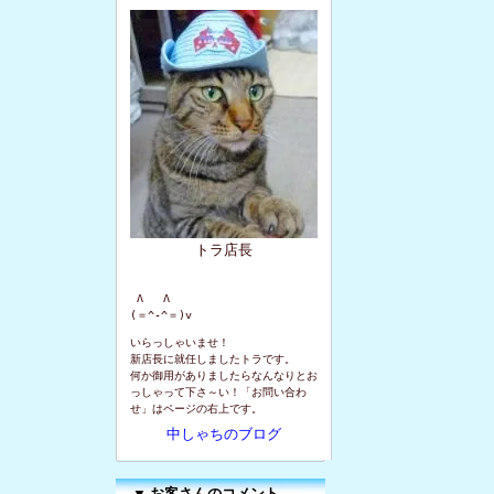
トラ店長
 Λ   Λ

(＝^-^＝)v
いらっしゃいませ！
新店長に就任しましたトラです。
何か御用がありましたらなんなりとお
っしゃって下さ～い！「お問い合わ
せ」はページの右上です。
中しゃちのブログ
▼
お客さんのコメント