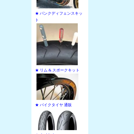
★ パンクディフェンスキッ
ト
★ リム & スポークキット
★ バイクタイヤ 通販