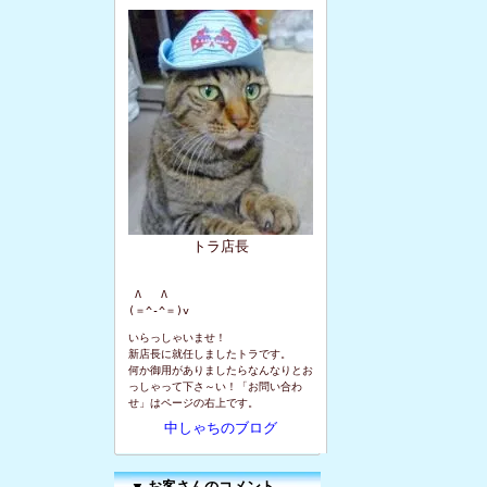
トラ店長
 Λ   Λ

(＝^-^＝)v
いらっしゃいませ！
新店長に就任しましたトラです。
何か御用がありましたらなんなりとお
っしゃって下さ～い！「お問い合わ
せ」はページの右上です。
中しゃちのブログ
▼
お客さんのコメント