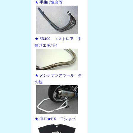
★ 手曲げ集合管
★ SR400 エストレア 手
曲げエキパイ
★ メンテナンスツール そ
の他
★ OUT★EX Ｔシャツ