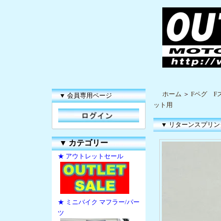
ホーム
＞
Fペグ F
▼ 会員専用ページ
ット用
▼ リターンスプリン
▼
カテゴリー
★ アウトレットセール
★ ミニバイク マフラー/パー
ツ