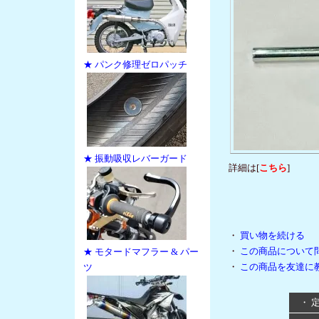
★ パンク修理ゼロパッチ
★ 振動吸収レバーガード
詳細は[
こちら
]
・
買い物を続ける
・
この商品について
★ モタードマフラー & パー
・
この商品を友達に
ツ
・ 