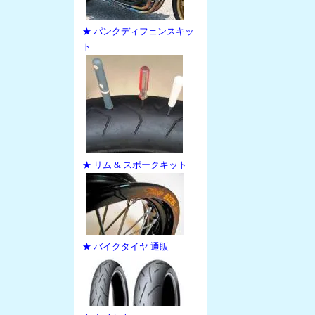
★ パンクディフェンスキッ
ト
★ リム & スポークキット
★ バイクタイヤ 通販