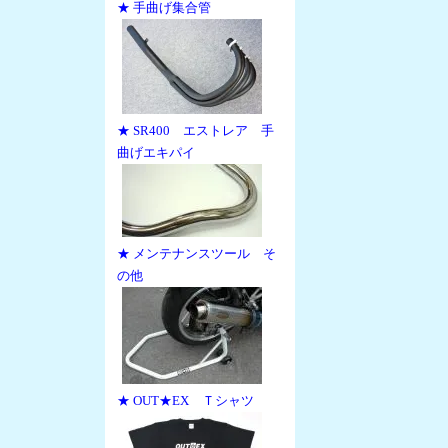
★ 手曲げ集合管
★ SR400 エストレア 手
曲げエキパイ
★ メンテナンスツール そ
の他
★ OUT★EX Ｔシャツ