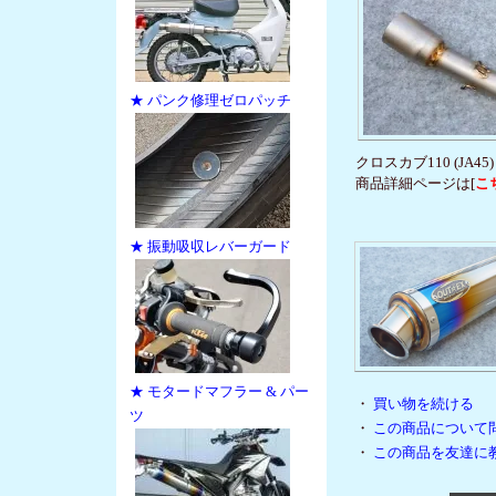
★ パンク修理ゼロパッチ
クロスカブ110 (JA
商品詳細ページは[
こ
★ 振動吸収レバーガード
★ モタードマフラー & パー
・
買い物を続ける
ツ
・
この商品について
・
この商品を友達に