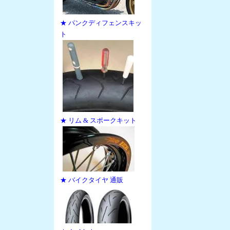
★ パンクディフェンスキッ
ト
★ リム & スポークキット
★ バイクタイヤ 通販