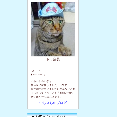
トラ店長
 Λ   Λ

(＝^-^＝)v
いらっしゃいませ！
新店長に就任しましたトラです。
何か御用がありましたらなんなりとお
っしゃって下さ～い！「お問い合わ
せ」はページの右上です。
中しゃちのブログ
▼
お客さんのコメント