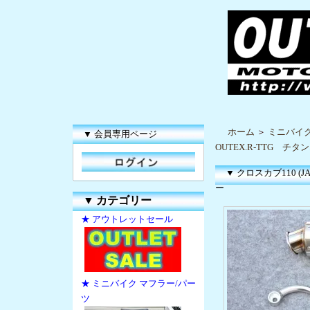
ホーム
＞
ミニバイク
▼ 会員専用ページ
OUTEX.R-TTG 
▼ クロスカブ110 
ー
▼
カテゴリー
★ アウトレットセール
★ ミニバイク マフラー/パー
ツ