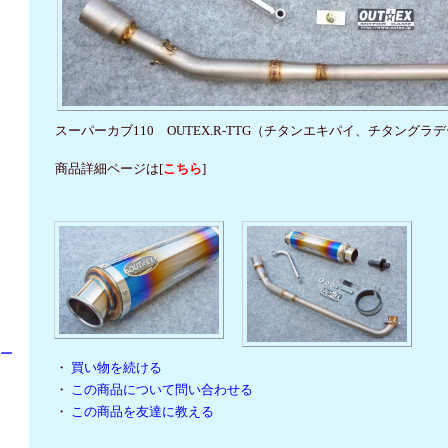
スーパーカブ110 OUTEX.R-TTG（チタンエキパイ、チタング
商品詳細ページは[
こちら
]
パー
・
買い物を続ける
・
この商品について問い合わせる
・
この商品を友達に教える