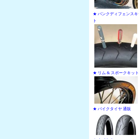
★ パンクディフェンスキ
ト
★ リム & スポークキット
★ バイクタイヤ 通販