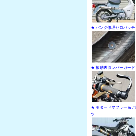
★ パンク修理ゼロパッチ
★ 振動吸収レバーガード
★ モタードマフラー & 
ツ