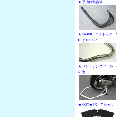
★ 手曲げ集合管
★ SR400 エストレア 
曲げエキパイ
★ メンテナンスツール 
の他
★ OUT★EX Ｔシャツ