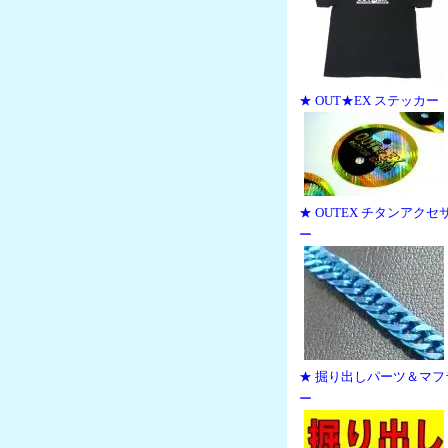
★ OUT★EX ステッカー
★ OUTEX チタンアクセ
ー
★ 掘り出しパーツ＆マフ
ー