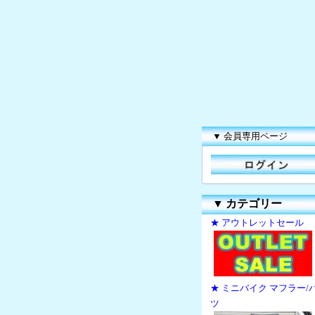
▼ 会員専用ページ
▼
カテゴリー
★ アウトレットセール
★ ミニバイク マフラー/
ツ