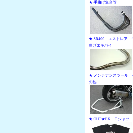
★ 手曲げ集合管
★ SR400 エストレア 
曲げエキパイ
★ メンテナンスツール 
の他
★ OUT★EX Ｔシャツ