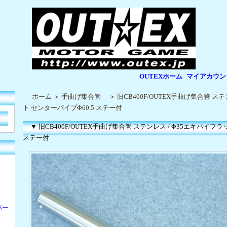
OUTEXホーム
マイアカウン
|
|
ホーム
＞
手曲げ集合管
＞
旧CB400F/OUTEX手曲げ集合管 ス
ト センターパイプΦ60.5 ステー付
▼ 旧CB400F/OUTEX手曲げ集合管 ステンレス / Φ35エキパイフラ
ステー付
パー