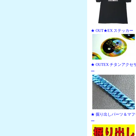
★ OUT★EX ステッカー
★ OUTEX チタンアクセ
ー
★ 掘り出しパーツ＆マフ
ー