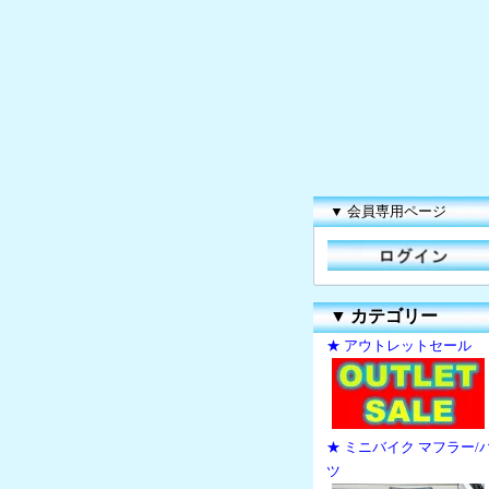
▼ 会員専用ページ
▼
カテゴリー
★ アウトレットセール
★ ミニバイク マフラー/
ツ