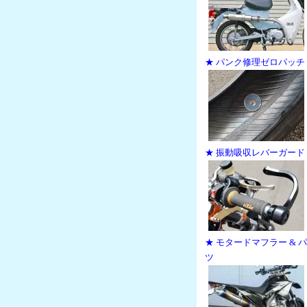
★ パンク修理ゼロパッチ
★ 振動吸収レバーガード
★ モタードマフラー & 
ツ