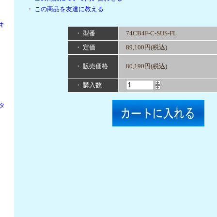
・
この商品を友達に教える
キ
・ 型番
74CB4F-C-SUS-FL
・ 定価
89,100円(税込)
・ 販売価格
80,190円(税込)
・ 購入数
タ