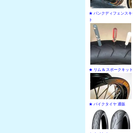
★ パンクディフェンスキ
ト
★ リム & スポークキット
★ バイクタイヤ 通販