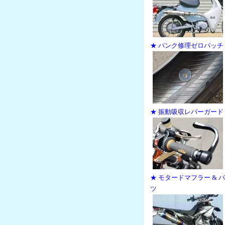
★ パンク修理ゼロパッチ
★ 振動吸収レバーガード
★ モタードマフラー & 
ツ