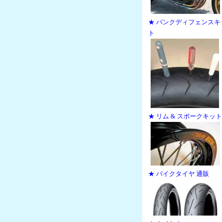
★ パンクディフェンスキ
ト
★ リム & スポークキット
★ バイクタイヤ 通販