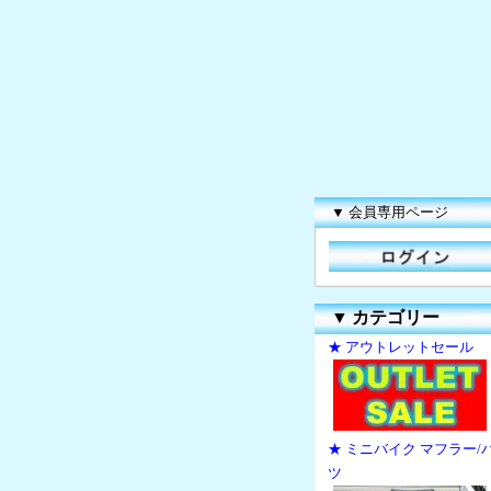
▼ 会員専用ページ
▼
カテゴリー
★ アウトレットセール
★ ミニバイク マフラー/
ツ