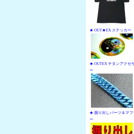
★ OUT★EX ステッカー
★ OUTEX チタンアクセ
ー
★ 掘り出しパーツ＆マフ
ー