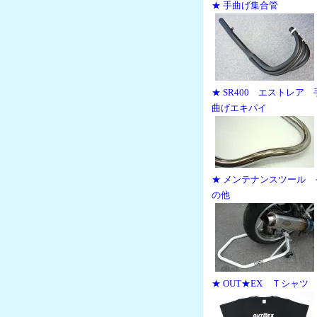
★ 手曲げ集合管
★ SR400 エストレア 
曲げエキパイ
★ メンテナンスツール 
の他
★ OUT★EX Ｔシャツ