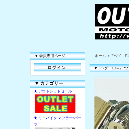
▼ 会員専用ページ
ホーム
＞
Fペグ F
▼ Fペグ 10～23YZ250
▼
カテゴリー
★ アウトレットセール
★ ミニバイク マフラー/パー
ツ