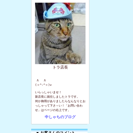
トラ店長
 Λ   Λ

(＝^-^＝)v
いらっしゃいませ！
新店長に就任しましたトラです。
何か御用がありましたらなんなりとお
っしゃって下さ～い！「お問い合わ
せ」はページの右上です。
中しゃちのブログ
▼
お客さんのコメント