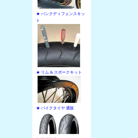
★ パンクディフェンスキッ
ト
★ リム & スポークキット
★ バイクタイヤ 通販