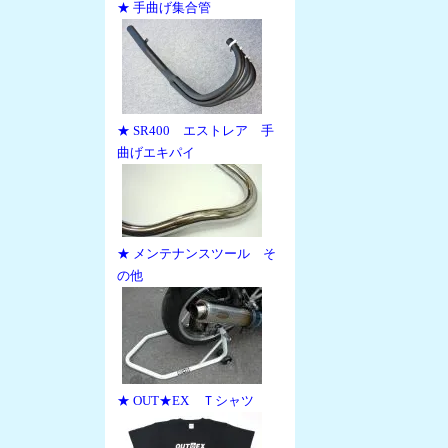
★ 手曲げ集合管
★ SR400 エストレア 手
曲げエキパイ
★ メンテナンスツール そ
の他
★ OUT★EX Ｔシャツ