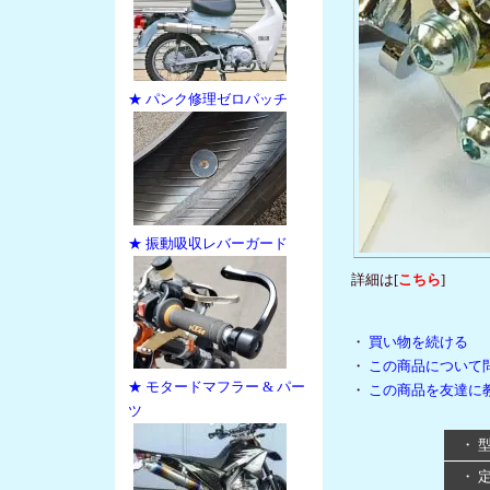
★ パンク修理ゼロパッチ
★ 振動吸収レバーガード
詳細は[
こちら
]
・
買い物を続ける
・
この商品について
★ モタードマフラー & パー
・
この商品を友達に
ツ
・ 
・ 