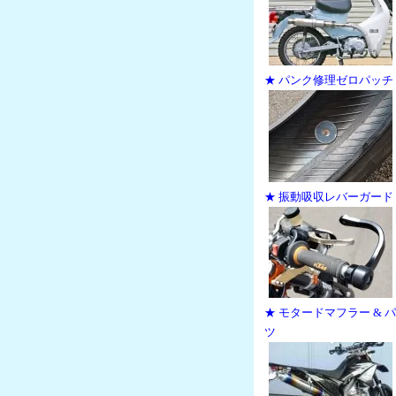
★ パンク修理ゼロパッチ
★ 振動吸収レバーガード
★ モタードマフラー & 
ツ