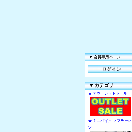
▼ 会員専用ページ
▼
カテゴリー
★ アウトレットセール
★ ミニバイク マフラー/
ツ