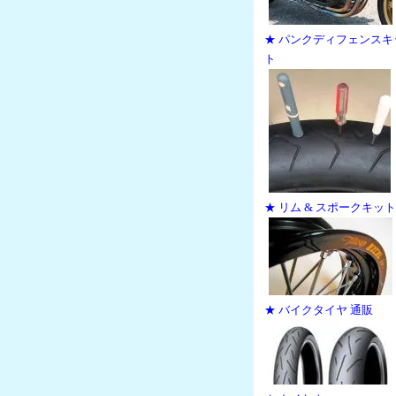
★ パンクディフェンスキ
ト
★ リム & スポークキット
★ バイクタイヤ 通販