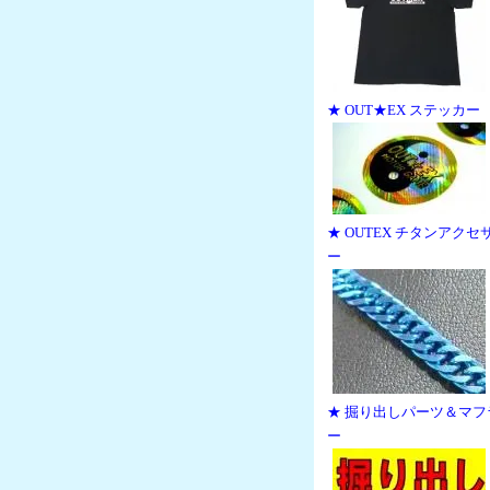
★ OUT★EX ステッカー
★ OUTEX チタンアクセ
ー
★ 掘り出しパーツ＆マフ
ー