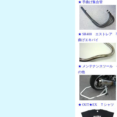
★ 手曲げ集合管
★ SR400 エストレア 
曲げエキパイ
★ メンテナンスツール 
の他
★ OUT★EX Ｔシャツ