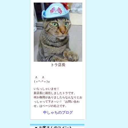
トラ店長
 Λ   Λ

(＝^-^＝)v
いらっしゃいませ！
新店長に就任しましたトラです。
何か御用がありましたらなんなりとお
っしゃって下さ～い！「お問い合わ
せ」はページの右上です。
中しゃちのブログ
▼
お客さんのコメント