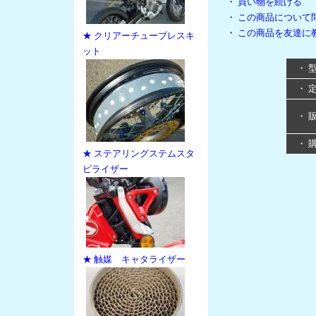
・
買い物を続ける
・
この商品について
・
この商品を友達に
★ クリアーチューブレスキ
ット
・ 
・ 
・ 
・ 
★ ステアリングステムスタ
ビライザー
★ 触媒 キャタライザー