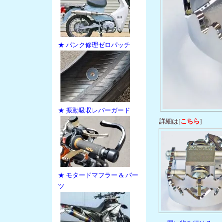
★ パンク修理ゼロパッチ
★ 振動吸収レバーガード
詳細は[
こちら
]
★ モタードマフラー & パー
ツ