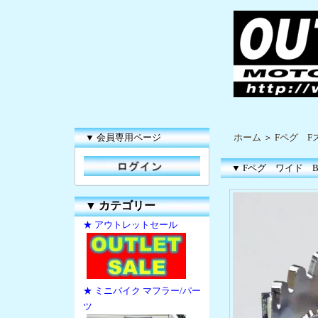
▼ 会員専用ページ
ホーム
＞
Fペグ F
▼ Fペグ ワイド BMW F
▼
カテゴリー
★ アウトレットセール
★ ミニバイク マフラー/パー
ツ