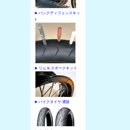
★ パンクディフェンスキッ
ト
★ リム & スポークキット
★ バイクタイヤ 通販