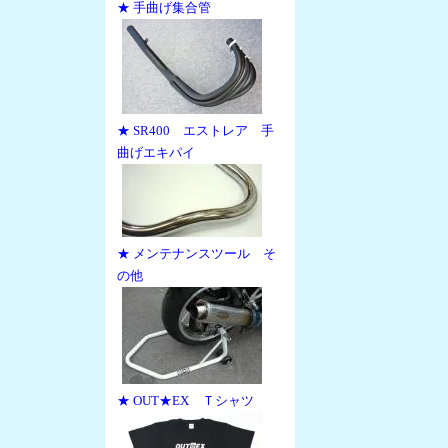
★ 手曲げ集合管
★ SR400 エストレア 手
曲げエキパイ
★ メンテナンスツール そ
の他
★ OUT★EX Ｔシャツ