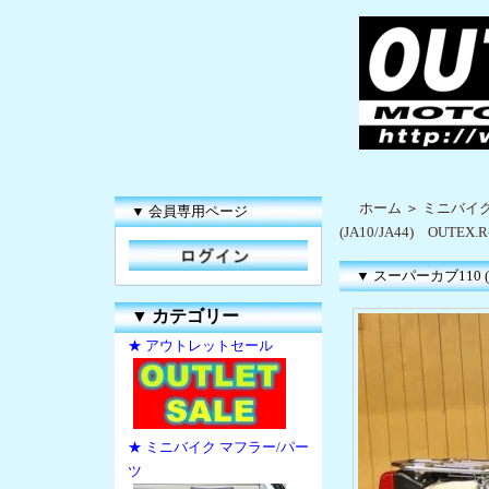
ホーム
＞
ミニバイク
▼ 会員専用ページ
(JA10/JA44) OUTE
▼ スーパーカブ110 (J
▼
カテゴリー
★ アウトレットセール
★ ミニバイク マフラー/パー
ツ