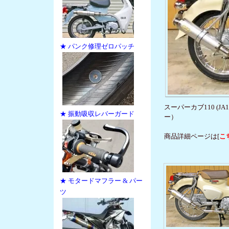
★ パンク修理ゼロパッチ
スーパーカブ110 (J
★ 振動吸収レバーガード
ー）
商品詳細ページは[
こ
★ モタードマフラー & パー
ツ