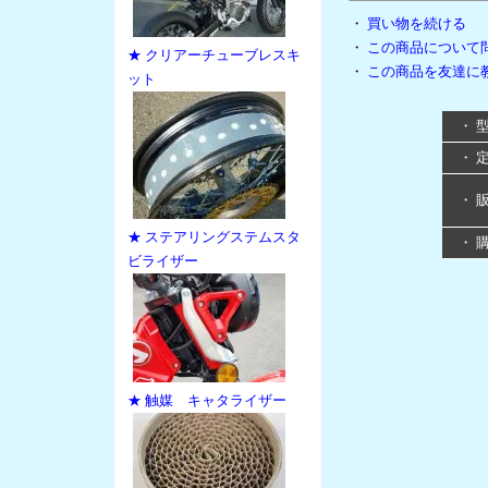
・
買い物を続ける
・
この商品について
★ クリアーチューブレスキ
・
この商品を友達に
ット
・ 
・ 
・ 
★ ステアリングステムスタ
・ 
ビライザー
★ 触媒 キャタライザー