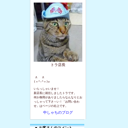
トラ店長
 Λ   Λ

(＝^-^＝)v
いらっしゃいませ！
新店長に就任しましたトラです。
何か御用がありましたらなんなりとお
っしゃって下さ～い！「お問い合わ
せ」はページの右上です。
中しゃちのブログ
▼
お客さんのコメント