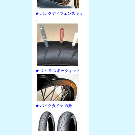
★ パンクディフェンスキッ
ト
★ リム & スポークキット
★ バイクタイヤ 通販