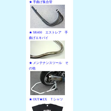
★ 手曲げ集合管
★ SR400 エストレア 手
曲げエキパイ
★ メンテナンスツール そ
の他
★ OUT★EX Ｔシャツ