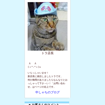
トラ店長
 Λ   Λ

(＝^-^＝)v
いらっしゃいませ！
新店長に就任しましたトラです。
何か御用がありましたらなんなりとお
っしゃって下さ～い！「お問い合わ
せ」はページの右上です。
中しゃちのブログ
▼
お客さんのコメント