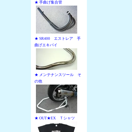
★ 手曲げ集合管
★ SR400 エストレア 手
曲げエキパイ
★ メンテナンスツール そ
の他
★ OUT★EX Ｔシャツ