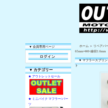
ホーム
＞
リペアパ
▼ 会員専用ページ
65mm×Φ8×線径1.6m
▼ マフラースプリン
ト
▼
カテゴリー
★ アウトレットセール
★ ミニバイク マフラー/パー
ツ