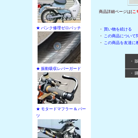
商品詳細ページは[
こ
★ パンク修理ゼロパッチ
・
買い物を続ける
・
この商品について
・
この商品を友達に
・ 
★ 振動吸収レバーガード
・ 
★ モタードマフラー & パー
ツ