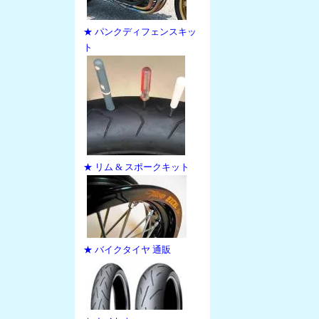
★ パンクディフェンスキッ
ト
★ リム & スポークキット
★ バイクタイヤ 通販