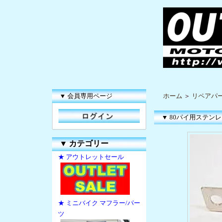
▼ 会員専用ページ
ホーム
＞
リペアパ
▼ 80パイ用ステン
▼
カテゴリー
★ アウトレットセール
★ ミニバイク マフラー/パー
ツ