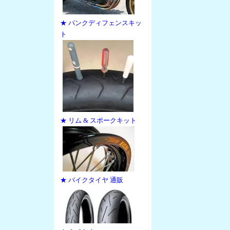
★ パンクディフェンスキッ
ト
★ リム & スポークキット
★ バイクタイヤ 通販