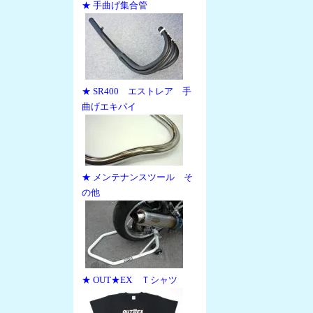
★ 手曲げ集合管
★ SR400 エストレア 手
曲げエキパイ
★ メンテナンスツール そ
の他
★ OUT★EX Ｔシャツ