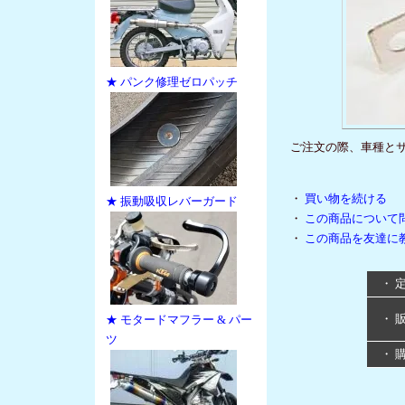
★ パンク修理ゼロパッチ
ご注文の際、車種と
・
買い物を続ける
★ 振動吸収レバーガード
・
この商品について
・
この商品を友達に
・ 
・ 
★ モタードマフラー & パー
ツ
・ 