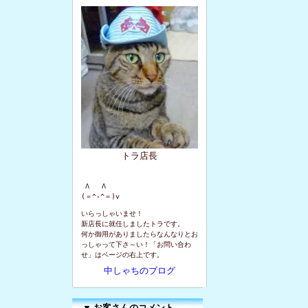
トラ店長
 Λ   Λ

(＝^-^＝)v
いらっしゃいませ！
新店長に就任しましたトラです。
何か御用がありましたらなんなりとお
っしゃって下さ～い！「お問い合わ
せ」はページの右上です。
中しゃちのブログ
▼
お客さんのコメント