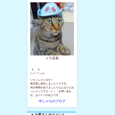
トラ店長
 Λ   Λ

(＝^-^＝)v
いらっしゃいませ！
新店長に就任しましたトラです。
何か御用がありましたらなんなりとお
っしゃって下さ～い！「お問い合わ
せ」はページの右上です。
中しゃちのブログ
▼
お客さんのコメント