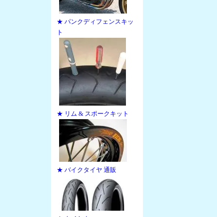
★ パンクディフェンスキッ
ト
★ リム & スポークキット
★ バイクタイヤ 通販