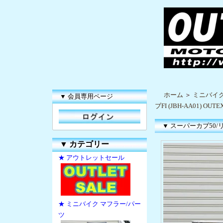
ホーム
＞
ミニバイク
▼ 会員専用ページ
ブFI (JBH-AA01) OUTEX
▼ スーパーカブ50/リトル
▼
カテゴリー
★ アウトレットセール
★ ミニバイク マフラー/パー
ツ