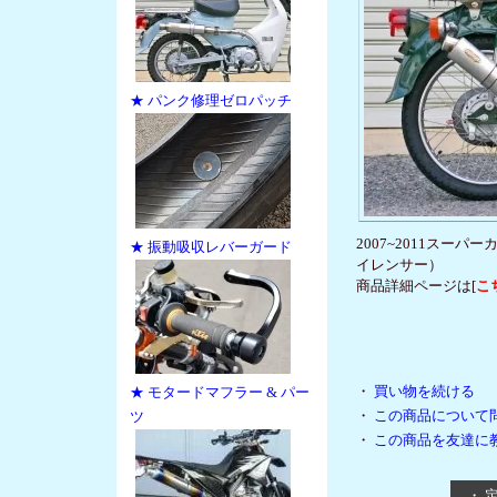
★ パンク修理ゼロパッチ
2007~2011スーパ
★ 振動吸収レバーガード
イレンサー）
商品詳細ページは[
こ
・
買い物を続ける
★ モタードマフラー & パー
・
この商品について
ツ
・
この商品を友達に
・ 