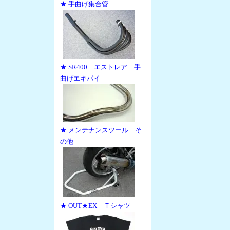
★ 手曲げ集合管
★ SR400 エストレア 手
曲げエキパイ
★ メンテナンスツール そ
の他
★ OUT★EX Ｔシャツ