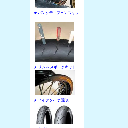
★ パンクディフェンスキッ
ト
★ リム & スポークキット
★ バイクタイヤ 通販