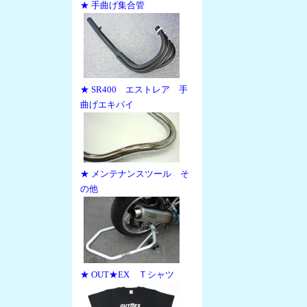
★ 手曲げ集合管
★ SR400 エストレア 手
曲げエキパイ
★ メンテナンスツール そ
の他
★ OUT★EX Ｔシャツ