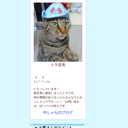
トラ店長
 Λ   Λ

(＝^-^＝)v
いらっしゃいませ！
新店長に就任しましたトラです。
何か御用がありましたらなんなりとお
っしゃって下さ～い！「お問い合わ
せ」はページの右上です。
中しゃちのブログ
▼
お客さんのコメント