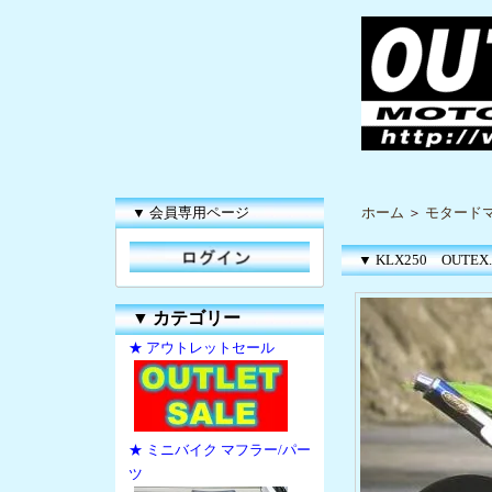
▼ 会員専用ページ
ホーム
＞
モタードマ
▼ KLX250 OUTEX.
▼
カテゴリー
★ アウトレットセール
★ ミニバイク マフラー/パー
ツ