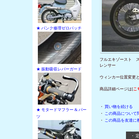
★ パンク修理ゼロパッチ
フルエキゾースト 
レンサー
★ 振動吸収レバーガード
ウィンカー位置変更と
商品詳細ページは[
こ
・
買い物を続ける
★ モタードマフラー & パー
・
この商品について
ツ
・
この商品を友達に
・ 