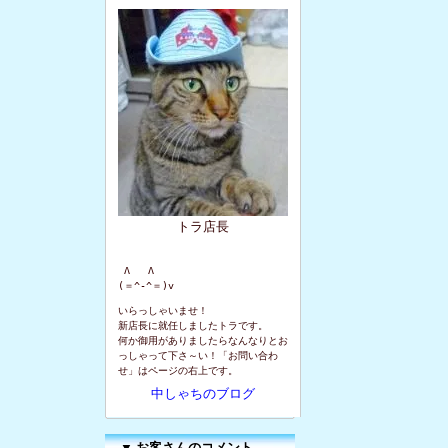
トラ店長
 Λ   Λ

(＝^-^＝)v
いらっしゃいませ！
新店長に就任しましたトラです。
何か御用がありましたらなんなりとお
っしゃって下さ～い！「お問い合わ
せ」はページの右上です。
中しゃちのブログ
▼
お客さんのコメント