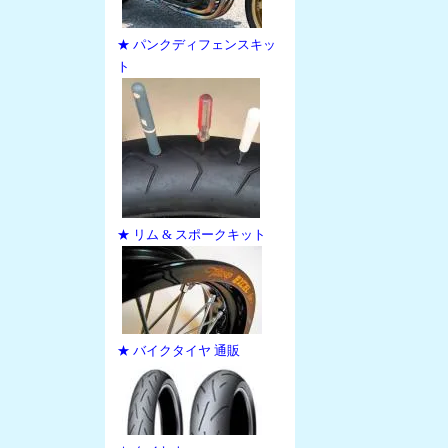
★ パンクディフェンスキッ
ト
★ リム & スポークキット
★ バイクタイヤ 通販