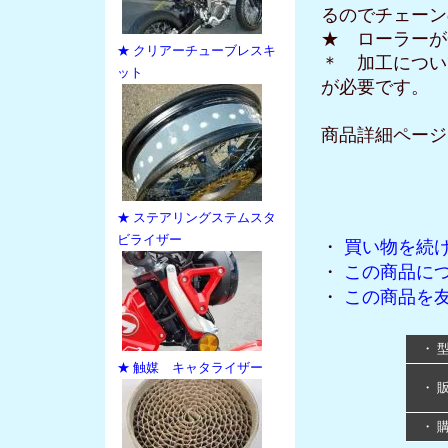
るのでチェーン
★ ローラーが一
★ クリアーチューブレスキ
＊ 加工につい
ット
が必要です。
商品詳細ページ
★ ステアリングステムスタ
ビライザー
・
買い物を続
・
この商品に
・
この商品を
・ 
★ 触媒 キャタライザー
・ 
・ 