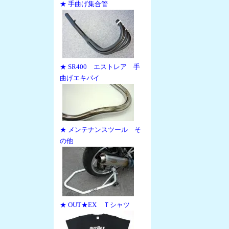
★ 手曲げ集合管
★ SR400 エストレア 手
曲げエキパイ
★ メンテナンスツール そ
の他
★ OUT★EX Ｔシャツ