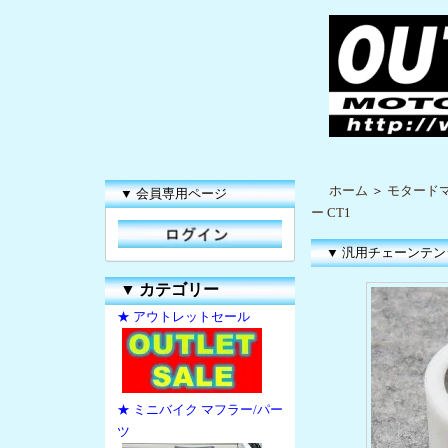
ホーム
＞
モタードマ
▼ 会員専用ページ
ー CT1
▼ 汎用チェーンテンシ
▼
カテゴリー
★ アウトレットセール
★ ミニバイク マフラー/パー
ツ