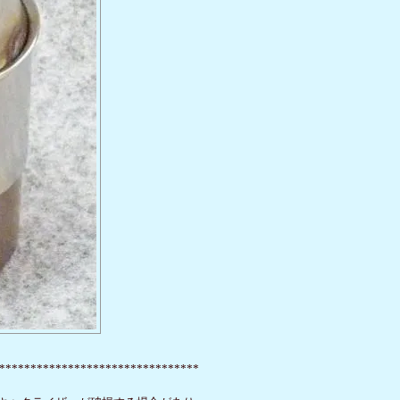
********************************