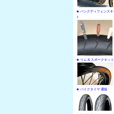
★ パンクディフェンスキ
ト
★ リム & スポークキット
★ バイクタイヤ 通販