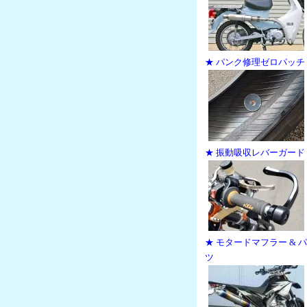
★ パンク修理ゼロパッチ
★ 振動吸収レバーガード
★ モタードマフラー & 
ツ