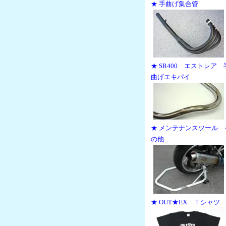
★ 手曲げ集合管
★ SR400 エストレア 
曲げエキパイ
★ メンテナンスツール 
の他
★ OUT★EX Ｔシャツ