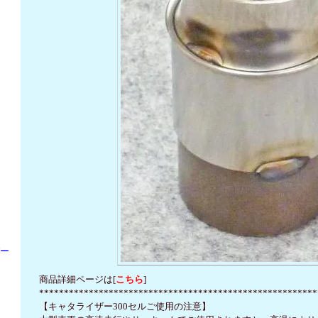
パー
商品詳細ページは[
こちら
]
********************************************************
【キャタライザー300セルご使用の注意】