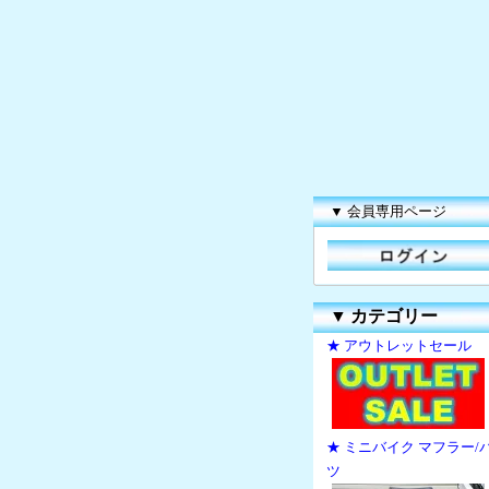
▼ 会員専用ページ
▼
カテゴリー
★ アウトレットセール
★ ミニバイク マフラー/
ツ