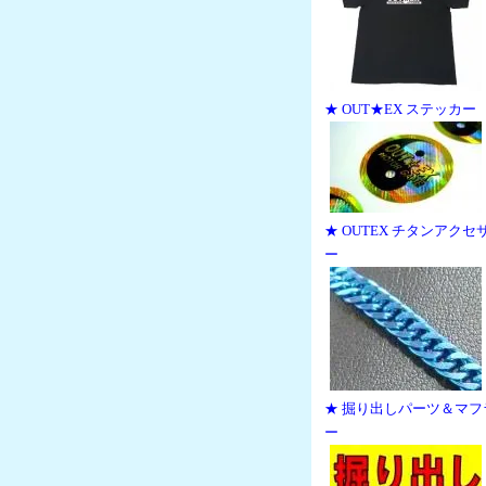
★ OUT★EX ステッカー
★ OUTEX チタンアクセ
ー
★ 掘り出しパーツ＆マフ
ー