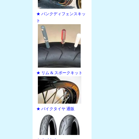
★ パンクディフェンスキッ
ト
★ リム & スポークキット
★ バイクタイヤ 通販