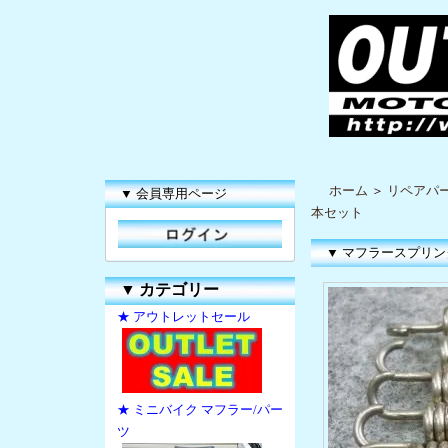
ホーム
＞
リペアパ
▼ 会員専用ページ
本セット
▼ マフラースプリング
▼
カテゴリー
★ アウトレットセール
★ ミニバイク マフラー/パー
ツ