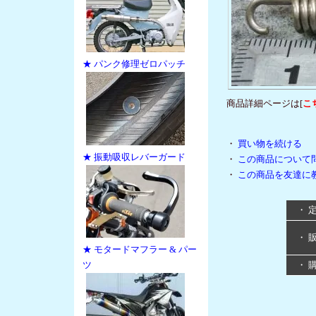
★ パンク修理ゼロパッチ
商品詳細ページは[
こ
・
買い物を続ける
★ 振動吸収レバーガード
・
この商品について
・
この商品を友達に
・ 
・ 
★ モタードマフラー & パー
ツ
・ 