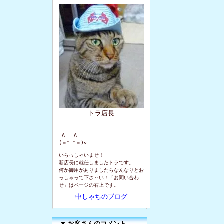
トラ店長
 Λ   Λ

(＝^-^＝)v
いらっしゃいませ！
新店長に就任しましたトラです。
何か御用がありましたらなんなりとお
っしゃって下さ～い！「お問い合わ
せ」はページの右上です。
中しゃちのブログ
▼
お客さんのコメント