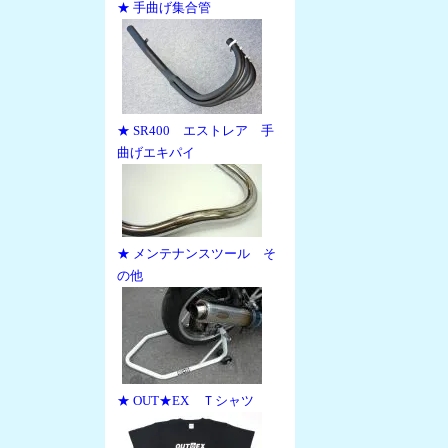
★ 手曲げ集合管
★ SR400 エストレア 手
曲げエキパイ
★ メンテナンスツール そ
の他
★ OUT★EX Ｔシャツ