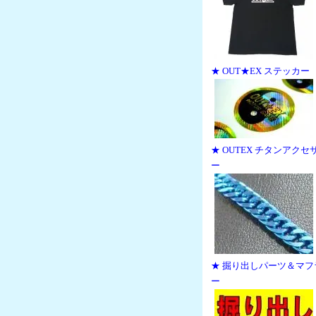
★ OUT★EX ステッカー
★ OUTEX チタンアクセ
ー
★ 掘り出しパーツ＆マフ
ー