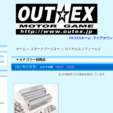
OUTEXホーム
マイアカウン
|
|
ホーム
＞
スポークブースター
＞
ロイヤルエンフィールド
▼カテゴリー別商品
[並び順を変更]
・おすすめ順
・価格順
・新着順
全 [1] 商品中 [1-1] 商品を表示しています。
パー