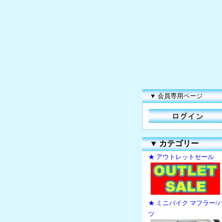
▼ 会員専用ページ
▼
カテゴリー
★ アウトレットセール
★ ミニバイク マフラー/
ツ