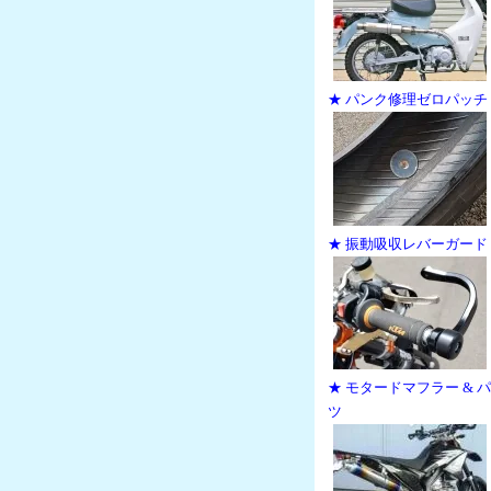
★ パンク修理ゼロパッチ
★ 振動吸収レバーガード
★ モタードマフラー & 
ツ