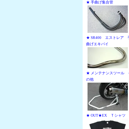
★ 手曲げ集合管
★ SR400 エストレア 
曲げエキパイ
★ メンテナンスツール 
の他
★ OUT★EX Ｔシャツ