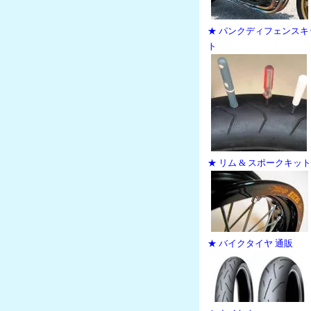
★ パンクディフェンスキ
ト
★ リム & スポークキット
★ バイクタイヤ 通販