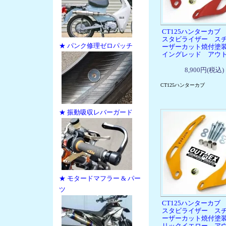
CT125ハンターカブ
スタビライザー ス
★ パンク修理ゼロパッチ
ーザーカット焼付塗
イングレッド アウ
8,900円(税込)
CT125ハンターカブ
★ 振動吸収レバーガード
★ モタードマフラー & パー
ツ
CT125ハンターカブ
スタビライザー ス
ーザーカット焼付塗
リックイエロー ア