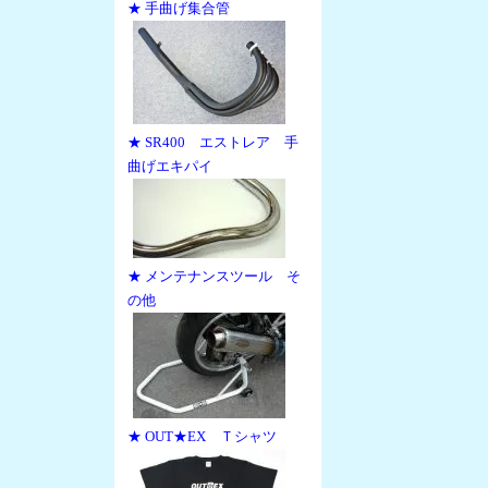
★ 手曲げ集合管
★ SR400 エストレア 手
曲げエキパイ
★ メンテナンスツール そ
の他
★ OUT★EX Ｔシャツ