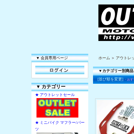
▼ 会員専用ページ
ホーム
＞
アウトレ
▼カテゴリー別商品
[並び順を変更]
・おす
▼
カテゴリー
★ アウトレットセール
★ ミニバイク マフラー/パー
ツ