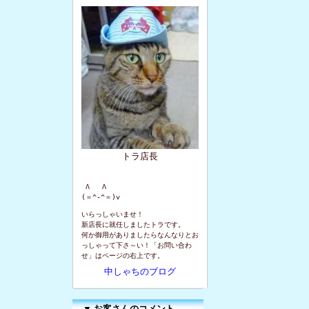
トラ店長
 Λ   Λ

(＝^-^＝)v
いらっしゃいませ！
新店長に就任しましたトラです。
何か御用がありましたらなんなりとお
っしゃって下さ～い！「お問い合わ
せ」はページの右上です。
中しゃちのブログ
▼
お客さんのコメント