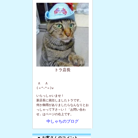
トラ店長
 Λ   Λ

(＝^-^＝)v
いらっしゃいませ！
新店長に就任しましたトラです。
何か御用がありましたらなんなりとお
っしゃって下さ～い！「お問い合わ
せ」はページの右上です。
中しゃちのブログ
▼
お客さんのコメント