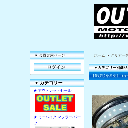
▼ 会員専用ページ
ホーム
＞
クリアー
▼カテゴリー別商品
[並び順を変更]
・おす
▼
カテゴリー
★ アウトレットセール
★ ミニバイク マフラー/パー
ツ