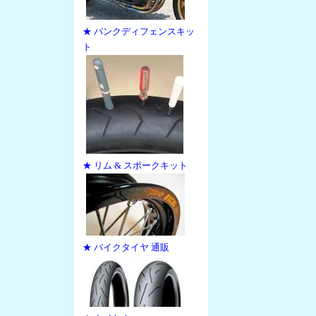
★ パンクディフェンスキッ
ト
★ リム & スポークキット
★ バイクタイヤ 通販