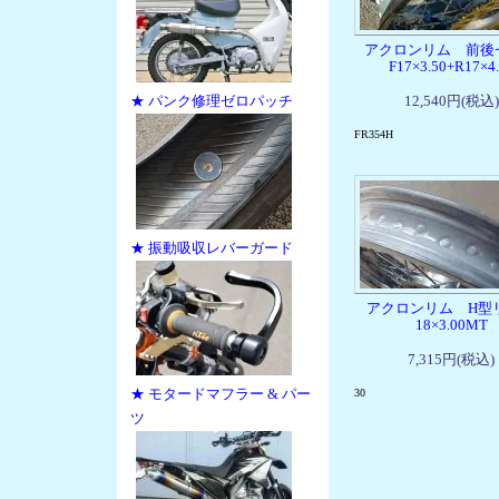
アクロンリム 前後
F17×3.50+R17×4
★ パンク修理ゼロパッチ
12,540円(税込)
FR354H
★ 振動吸収レバーガード
アクロンリム H
18×3.00MT
7,315円(税込)
★ モタードマフラー & パー
30
ツ