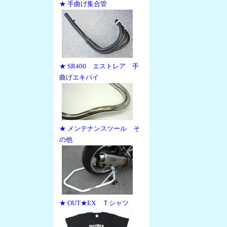
★ 手曲げ集合管
★ SR400 エストレア 手
曲げエキパイ
★ メンテナンスツール そ
の他
★ OUT★EX Ｔシャツ