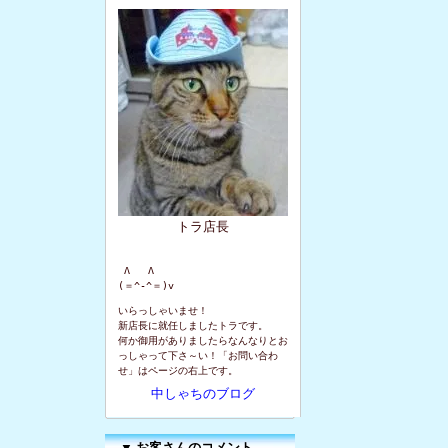
トラ店長
 Λ   Λ

(＝^-^＝)v
いらっしゃいませ！
新店長に就任しましたトラです。
何か御用がありましたらなんなりとお
っしゃって下さ～い！「お問い合わ
せ」はページの右上です。
中しゃちのブログ
▼
お客さんのコメント