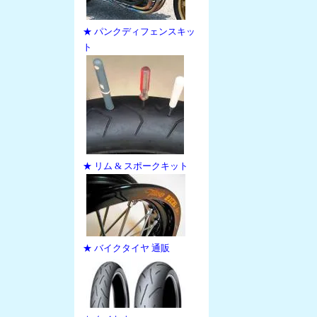
★ パンクディフェンスキッ
ト
★ リム & スポークキット
★ バイクタイヤ 通販