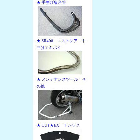
★ 手曲げ集合管
★ SR400 エストレア 手
曲げエキパイ
★ メンテナンスツール そ
の他
★ OUT★EX Ｔシャツ