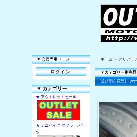
▼ 会員専用ページ
ホーム
＞
クリアー
▼カテゴリー別商品
[並び順を変更]
・おす
▼
カテゴリー
★ アウトレットセール
★ ミニバイク マフラー/パー
ツ