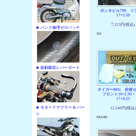
ボンネビル790 
17×3.50
7,315円(税込)
★ パンク修理ゼロパッチ
353
★ 振動吸収レバーガード
タイガー885i 前
フロント19×2.50 +
17×4.25
★ モタードマフラー & パー
12,540円(税込)
ツ
FR354D