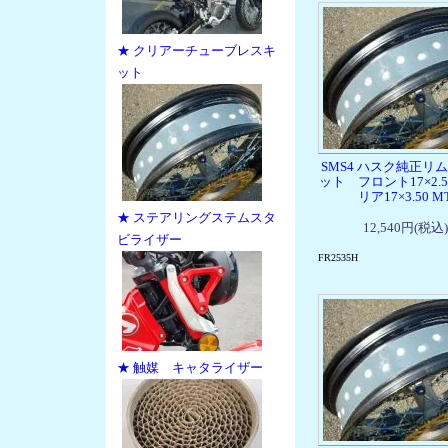
★ クリアーチューブレスキ
ット
SMS4 ハスク純正リム
ット フロント17×2.50
リア17×3.50 M
★ ステアリングステムスタ
12,540円(税込)
ビライザー
FR2535H
★ 触媒 キャタライザー