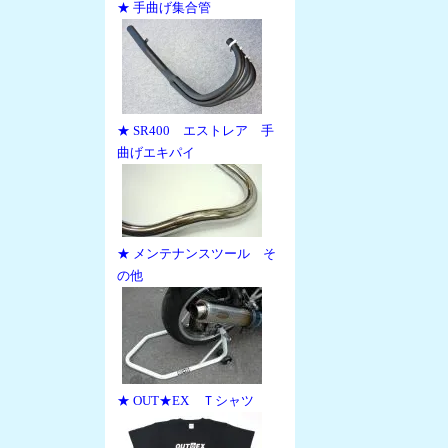
★ 手曲げ集合管
★ SR400 エストレア 手
曲げエキパイ
★ メンテナンスツール そ
の他
★ OUT★EX Ｔシャツ