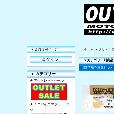
▼ 会員専用ページ
ホーム
＞
クリアー
▼カテゴリー別商品
[並び順を変更]
・おす
▼
カテゴリー
★ アウトレットセール
★ ミニバイク マフラー/パー
ツ