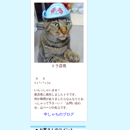
トラ店長
 Λ   Λ

(＝^-^＝)v
いらっしゃいませ！
新店長に就任しましたトラです。
何か御用がありましたらなんなりとお
っしゃって下さ～い！「お問い合わ
せ」はページの右上です。
中しゃちのブログ
▼
お客さんのコメント