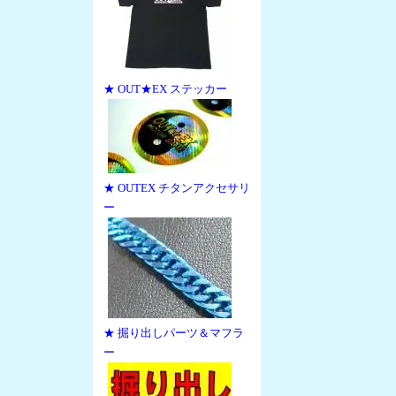
★ OUT★EX ステッカー
★ OUTEX チタンアクセサリ
ー
★ 掘り出しパーツ＆マフラ
ー