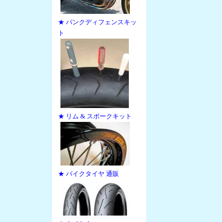
★ パンクディフェンスキッ
ト
★ リム & スポークキット
★ バイクタイヤ 通販