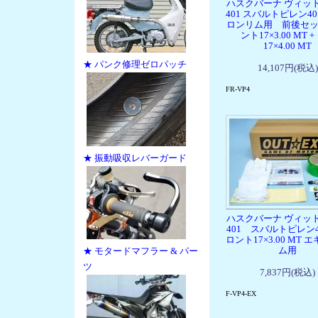
ハスクバーナ ヴィッ
401 スバルトピレン4
ロンリム用 前後セッ
ント17×3.00 MT 
17×4.00 MT
★ パンク修理ゼロパッチ
14,107円(税込)
FR-VP4
★ 振動吸収レバーガード
ハスクバーナ ヴィッ
401 スバルトピレン4
ロント17×3.00 MT 
ム用
★ モタードマフラー & パー
ツ
7,837円(税込)
F-VP4-EX