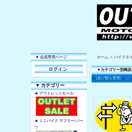
▼ 会員専用ページ
ホーム
＞
バイクタイ
▼カテゴリー別商品
[並び順を変更]
・おす
▼
カテゴリー
★ アウトレットセール
★ ミニバイク マフラー/パー
ツ