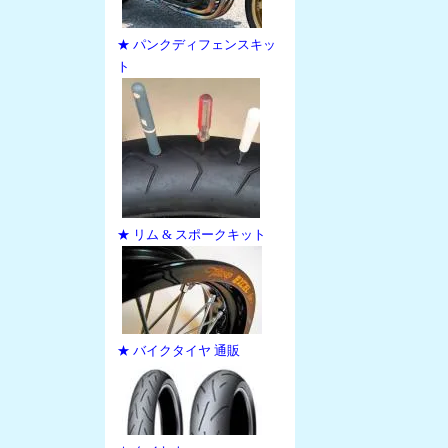
★ パンクディフェンスキッ
ト
★ リム & スポークキット
★ バイクタイヤ 通販