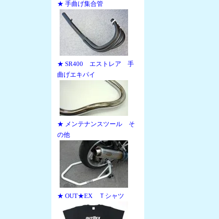
★ 手曲げ集合管
★ SR400 エストレア 手
曲げエキパイ
★ メンテナンスツール そ
の他
★ OUT★EX Ｔシャツ