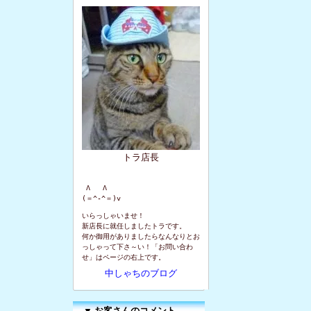
トラ店長
 Λ   Λ

(＝^-^＝)v
いらっしゃいませ！
新店長に就任しましたトラです。
何か御用がありましたらなんなりとお
っしゃって下さ～い！「お問い合わ
せ」はページの右上です。
中しゃちのブログ
▼
お客さんのコメント