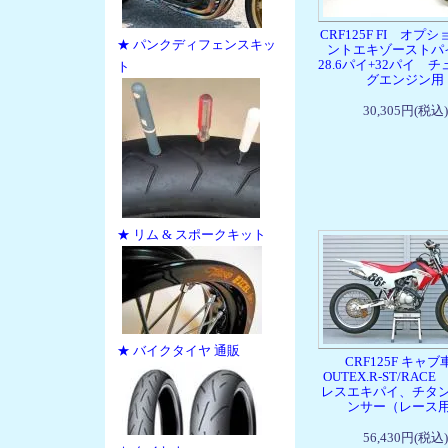
CRF125F FI オプ
★ パンクディフェンスキッ
ントエキゾースト
28.6パイ+32パイ 
ト
グエンジン用
30,305円(税込)
★ リム & スポークキット
★ バイクタイヤ 通販
CRF125F キャ
OUTEX.R-ST/RAC
レスエキパイ、チタ
ンサー（レース
56,430円(税込)