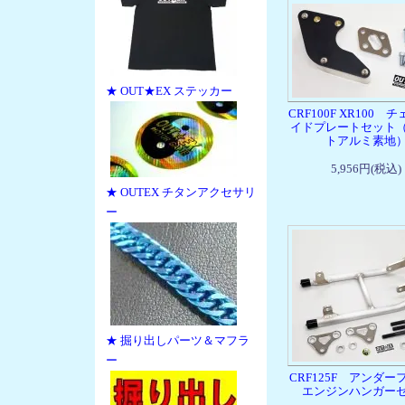
★ OUT★EX ステッカー
CRF100F XR100 
イドプレートセット
トアルミ素地
5,956円(税込)
★ OUTEX チタンアクセサリ
ー
★ 掘り出しパーツ＆マフラ
ー
CRF125F アンダー
エンジンハンガー