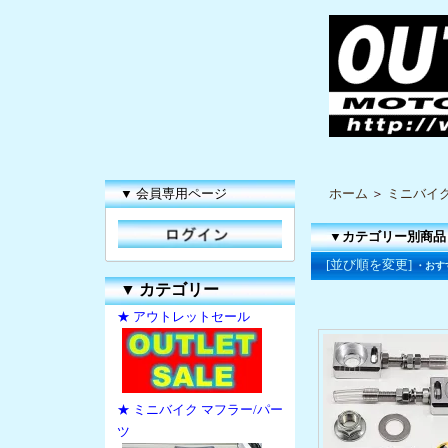
▼ 会員専用ページ
ホーム
＞
ミニバイク
▼カテゴリー別商品
[並び順を変更]
・おす
▼
カテゴリー
★ アウトレットセール
★ ミニバイク マフラー/パー
ツ