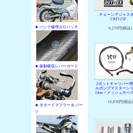
チェーンアジャス
CRF125F
★ パンク修理ゼロパッチ
6,270円(税込)
★ 振動吸収レバーガード
2ポットキャリパー
ルポンプマスターシ
14㎜ + メッシュホー
16,830円(税込)
★ モタードマフラー & パー
ツ