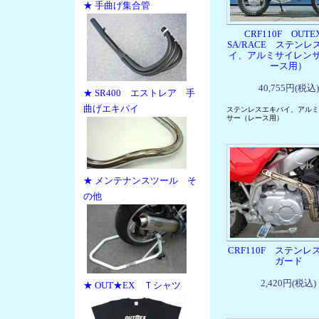
★ 手曲げ集合管
CRF110F OUTEX
SA/RACE ステンレ
イ、アルミサイレン
ース用）
40,755円(税込)
★ SR400 エストレア 手
曲げエキパイ
ステンレスエキパイ、アルミ
サー（レース用）
★ メンテナンスツール そ
の他
CRF110F ステンレ
ガード
2,420円(税込)
★ OUT★EX Ｔシャツ