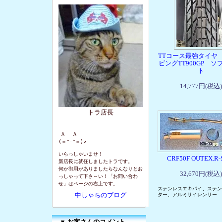
TTコース最強タイヤ
ビングTT900GP ソ
ト
14,777円(税込)
トラ店長
 Λ   Λ

(＝^-^＝)v
いらっしゃいませ！
CRF50F OUTEX.
新店長に就任しましたトラです。
何か御用がありましたらなんなりとお
32,670円(税込)
っしゃって下さ～い！「お問い合わ
せ」はページの右上です。
ステンレスエキパイ、ステン
中しゃちのブログ
ター、アルミサイレンサー
▼
お客さんのコメント