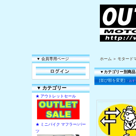
▼ 会員専用ページ
ホーム
＞
モタードマ
▼カテゴリー別商品
[並び順を変更]
・おす
▼
カテゴリー
★ アウトレットセール
★ ミニバイク マフラー/パー
ツ