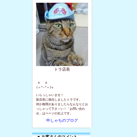
トラ店長
 Λ   Λ

(＝^-^＝)v
いらっしゃいませ！
新店長に就任しましたトラです。
何か御用がありましたらなんなりとお
っしゃって下さ～い！「お問い合わ
せ」はページの右上です。
中しゃちのブログ
▼
お客さんのコメント