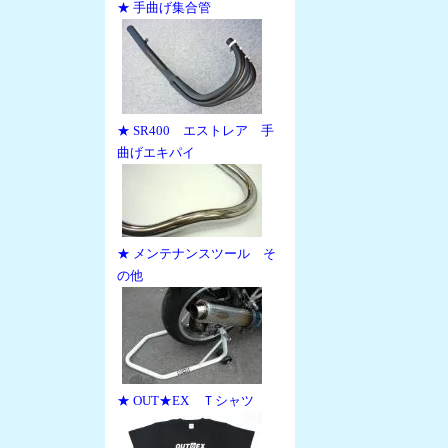
★ 手曲げ集合管
★ SR400 エストレア 手
曲げエキパイ
★ メンテナンスツール そ
の他
★ OUT★EX Ｔシャツ