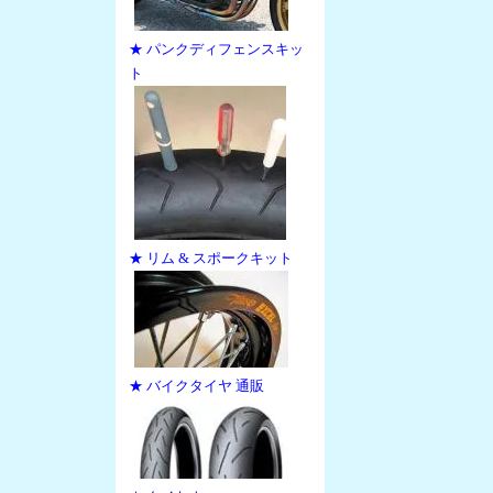
★ パンクディフェンスキッ
ト
★ リム & スポークキット
★ バイクタイヤ 通販