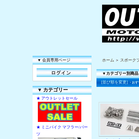
▼ 会員専用ページ
ホーム
＞
スポーク
▼カテゴリー別商品
[並び順を変更]
・おす
▼
カテゴリー
★ アウトレットセール
★ ミニバイク マフラー/パー
ツ