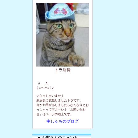
トラ店長
 Λ   Λ

(＝^-^＝)v
いらっしゃいませ！
新店長に就任しましたトラです。
何か御用がありましたらなんなりとお
っしゃって下さ～い！「お問い合わ
せ」はページの右上です。
中しゃちのブログ
▼
お客さんのコメント