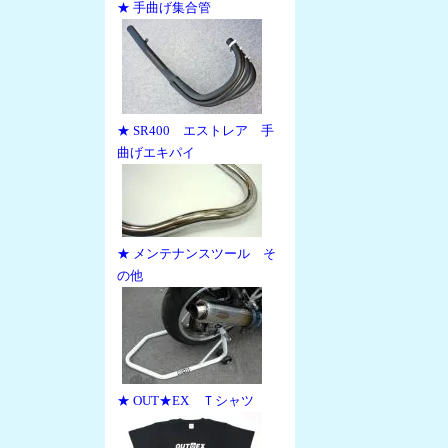
★ 手曲げ集合管
★ SR400 エストレア 手
曲げエキパイ
★ メンテナンスツール そ
の他
★ OUT★EX Ｔシャツ