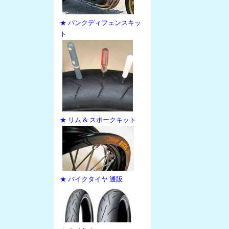
★ パンクディフェンスキッ
ト
★ リム & スポークキット
★ バイクタイヤ 通販