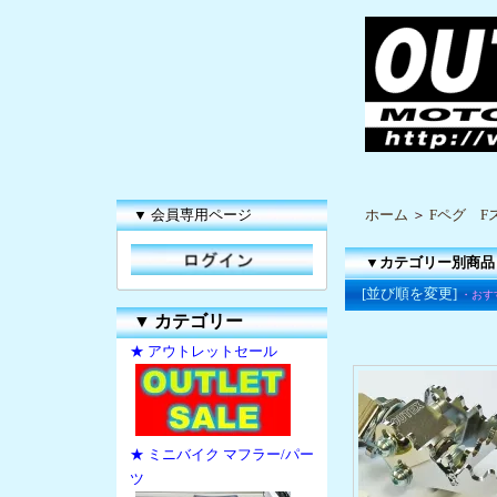
▼ 会員専用ページ
ホーム
＞
Fペグ F
▼カテゴリー別商品
[並び順を変更]
・おす
▼
カテゴリー
★ アウトレットセール
★ ミニバイク マフラー/パー
ツ