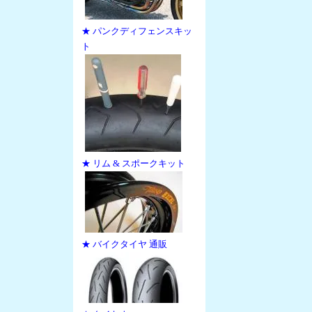
★ パンクディフェンスキッ
ト
★ リム & スポークキット
★ バイクタイヤ 通販