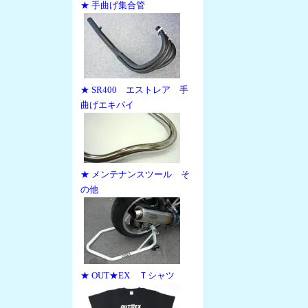
★ 手曲げ集合管
★ SR400 エストレア 手
曲げエキパイ
★ メンテナンスツール そ
の他
★ OUT★EX Ｔシャツ