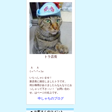
トラ店長
 Λ   Λ

(＝^-^＝)v
いらっしゃいませ！
新店長に就任しましたトラです。
何か御用がありましたらなんなりとお
っしゃって下さ～い！「お問い合わ
せ」はページの右上です。
中しゃちのブログ
▼
お客さんのコメント