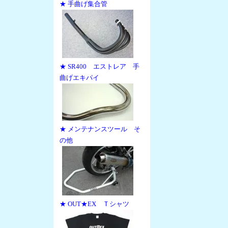
★ 手曲げ集合管
★ SR400 エストレア 手
曲げエキパイ
★ メンテナンスツール そ
の他
★ OUT★EX Ｔシャツ