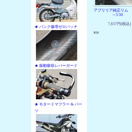
アプリリア純正リム 17
～5.50
7,837円(税込)
★ パンク修理ゼロパッチ
R50
★ 振動吸収レバーガード
★ モタードマフラー & パー
ツ