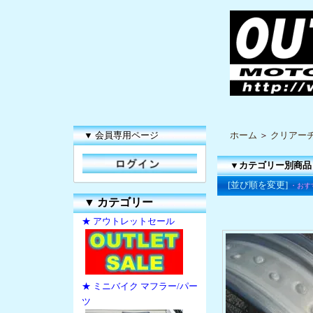
▼ 会員専用ページ
ホーム
＞
クリアー
▼カテゴリー別商品
[並び順を変更]
・おす
▼
カテゴリー
★ アウトレットセール
★ ミニバイク マフラー/パー
ツ