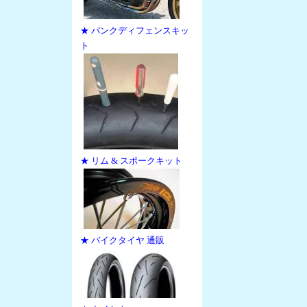
★ パンクディフェンスキッ
ト
★ リム & スポークキット
★ バイクタイヤ 通販