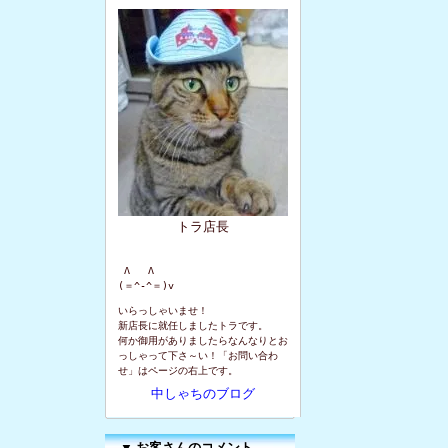
トラ店長
 Λ   Λ

(＝^-^＝)v
いらっしゃいませ！
新店長に就任しましたトラです。
何か御用がありましたらなんなりとお
っしゃって下さ～い！「お問い合わ
せ」はページの右上です。
中しゃちのブログ
▼
お客さんのコメント