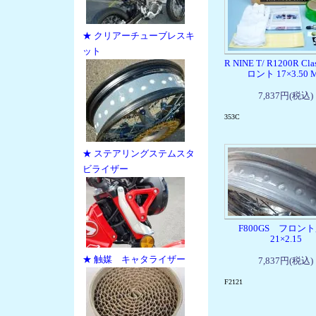
★ クリアーチューブレスキ
ット
R NINE T/ R1200R Cl
ロント 17×3.50 
7,837円(税込)
353C
★ ステアリングステムスタ
ビライザー
F800GS フロ
21×2.15
★ 触媒 キャタライザー
7,837円(税込)
F2121