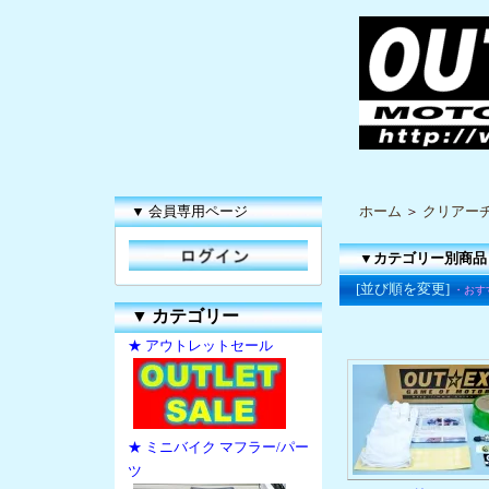
▼ 会員専用ページ
ホーム
＞
クリアー
▼カテゴリー別商品
[並び順を変更]
・おす
▼
カテゴリー
★ アウトレットセール
★ ミニバイク マフラー/パー
ツ