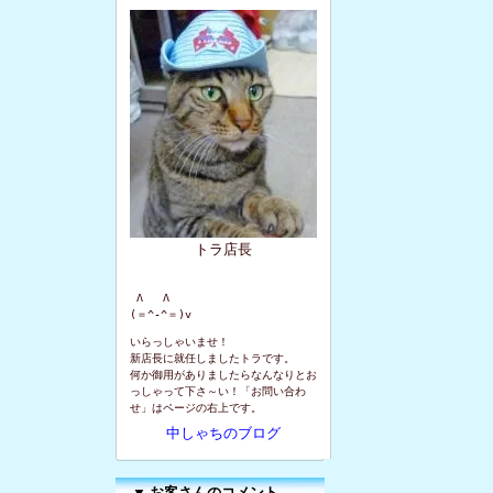
トラ店長
 Λ   Λ

(＝^-^＝)v
いらっしゃいませ！
新店長に就任しましたトラです。
何か御用がありましたらなんなりとお
っしゃって下さ～い！「お問い合わ
せ」はページの右上です。
中しゃちのブログ
▼
お客さんのコメント