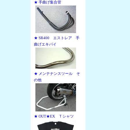
★ 手曲げ集合管
★ SR400 エストレア 手
曲げエキパイ
★ メンテナンスツール そ
の他
★ OUT★EX Ｔシャツ