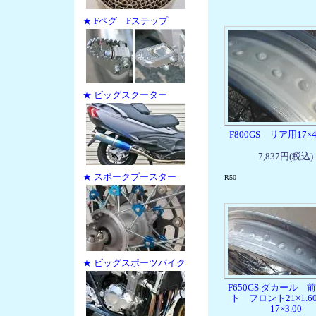
★ Fペグ Fステップ
★ ビッグスクーター
F800GS リア用17×4
7,837円(税込)
★ スポークブースター
R50
★ ビッグスポーツバイク
F650GS ダカール 
ト フロント21×1.6
17×3.00