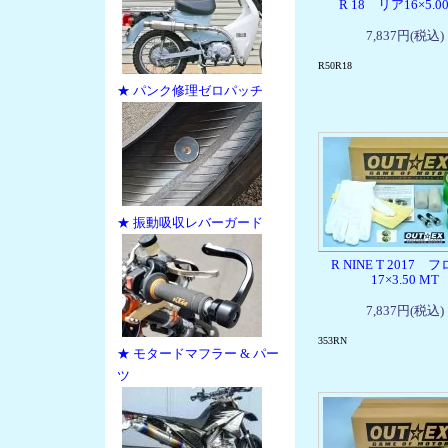
R 18 リア16×5.0
7,837円(税込)
R50R18
★ パンク修理ゼロパッチ
★ 振動吸収レバーガード
R NINE T 2017 
17×3.50 MT
7,837円(税込)
353RN
★ モタードマフラー & パー
ツ